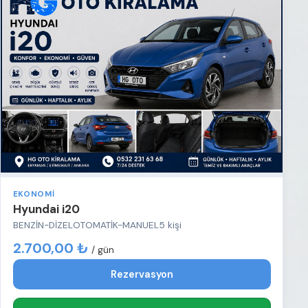
EKONOMI
Hyundai i20
BENZİN-DİZEL
OTOMATİK-MANUEL
5 kişi
2.700,00 ₺
/ gün
Rezervasyon