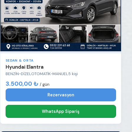
SEDAN & ORTA
Hyundai Elantra
BENZİN-DİZEL
OTOMATİK-MANUEL
5 kişi
3.500,00 ₺
/ gün
Rezervasyon
WhatsApp Sipariş