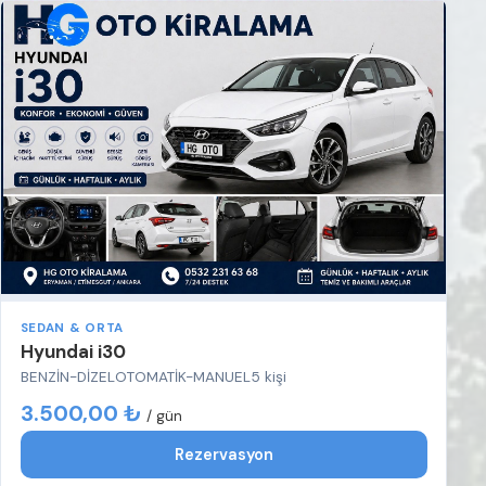
SEDAN & ORTA
Hyundai i30
BENZİN-DİZEL
OTOMATİK-MANUEL
5 kişi
3.500,00 ₺
/ gün
Rezervasyon