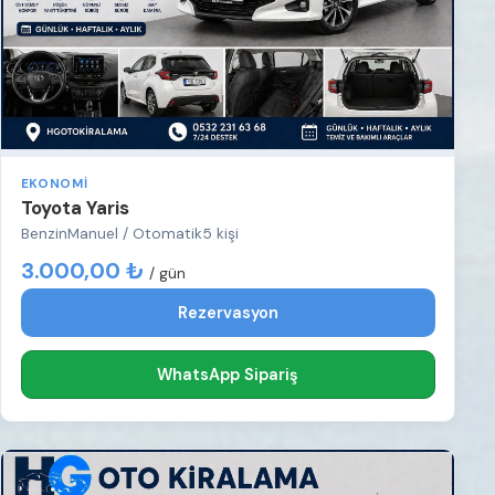
EKONOMI
Toyota Yaris
Benzin
Manuel / Otomatik
5 kişi
3.000,00 ₺
/ gün
Rezervasyon
WhatsApp Sipariş