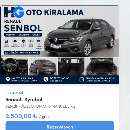
EKONOMI
Renault Symbol
BENZİN-DİZEL
OTOMATİK-MANUEL
5 kişi
2.500,00 ₺
/ gün
Rezervasyon