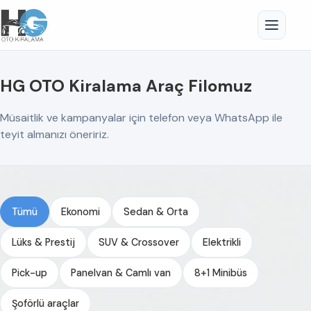
HG OTO Kiralama Araç Filomuz
Müsaitlik ve kampanyalar için telefon veya WhatsApp ile
teyit almanızı öneririz.
Tümü
Ekonomi
Sedan & Orta
Lüks & Prestij
SUV & Crossover
Elektrikli
Pick-up
Panelvan & Camlı van
8+1 Minibüs
Şoförlü araçlar