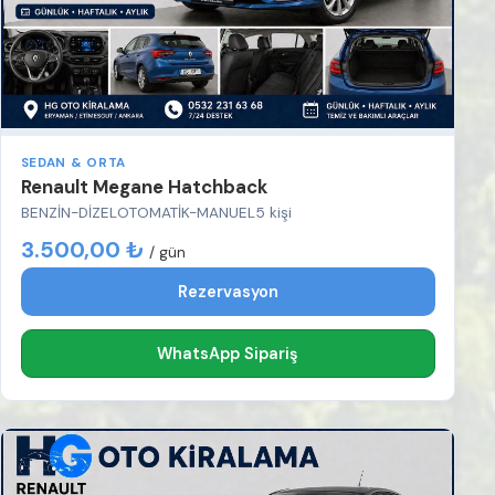
SEDAN & ORTA
Renault Megane Hatchback
BENZİN-DİZEL
OTOMATİK-MANUEL
5 kişi
3.500,00 ₺
/ gün
Rezervasyon
WhatsApp Sipariş