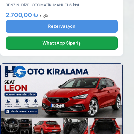
BENZİN-DİZEL
OTOMATİK-MANUEL
5 kişi
2.700,00 ₺
/ gün
Rezervasyon
WhatsApp Sipariş