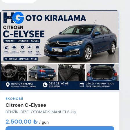
EKONOMI
Citroen C-Elysee
BENZİN-DİZEL
OTOMATİK-MANUEL
5 kişi
2.500,00 ₺
/ gün