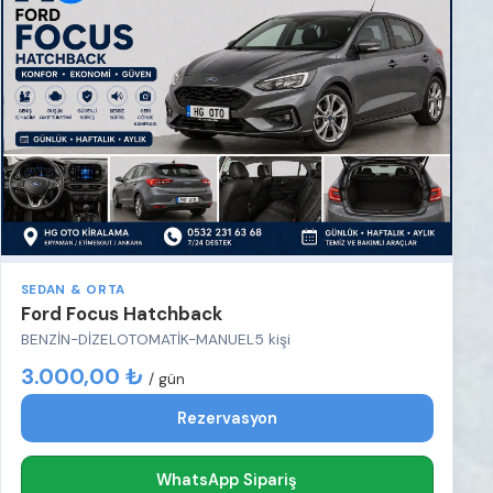
SEDAN & ORTA
Ford Focus Hatchback
BENZİN-DİZEL
OTOMATİK-MANUEL
5 kişi
3.000,00 ₺
/ gün
Rezervasyon
WhatsApp Sipariş