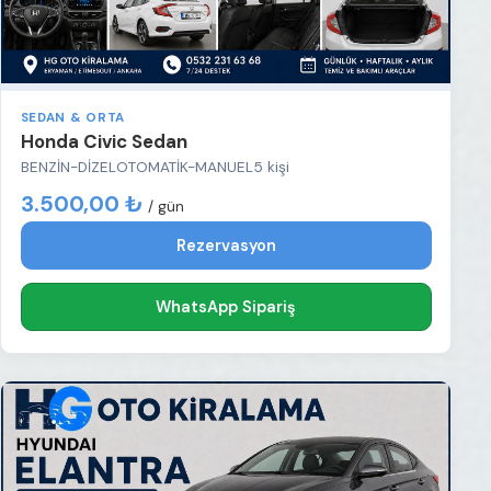
SEDAN & ORTA
Honda Civic Sedan
BENZİN-DİZEL
OTOMATİK-MANUEL
5 kişi
3.500,00 ₺
/ gün
Rezervasyon
WhatsApp Sipariş