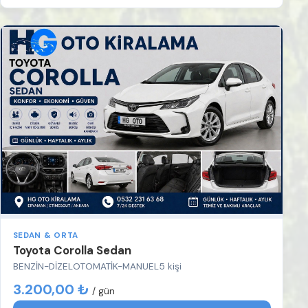
SEDAN & ORTA
Toyota Corolla Sedan
BENZİN-DİZEL
OTOMATİK-MANUEL
5 kişi
3.200,00 ₺
/ gün