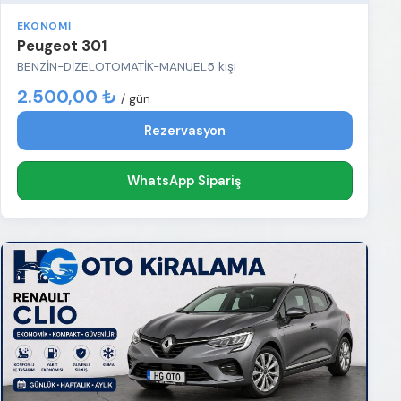
EKONOMI
Peugeot 301
BENZİN-DİZEL
OTOMATİK-MANUEL
5 kişi
2.500,00 ₺
/ gün
Rezervasyon
WhatsApp Sipariş