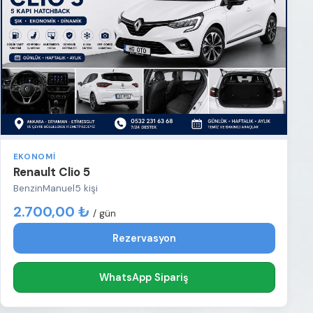
EKONOMI
Renault Clio 5
Benzin
Manuel
5 kişi
2.700,00 ₺
/ gün
Rezervasyon
WhatsApp Sipariş