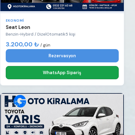
EKONOMI
Seat Leon
Benzin-Hybird / Dizel
Otomatik
5 kişi
3.200,00 ₺
/ gün
Rezervasyon
WhatsApp Sipariş