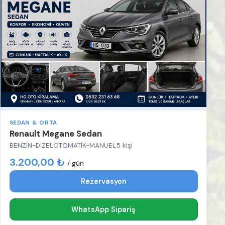
SEDAN & ORTA
Renault Megane Sedan
BENZİN-DİZEL
OTOMATİK-MANUEL
5 kişi
3.200,00 ₺
/ gün
Rezervasyon
WhatsApp Sipariş