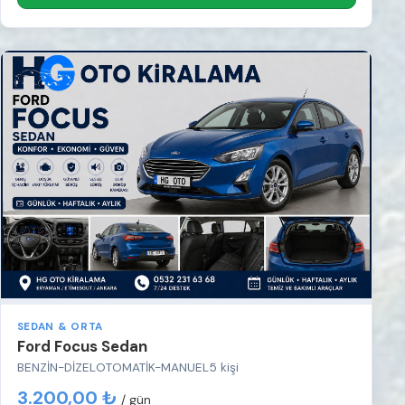
SEDAN & ORTA
Ford Focus Sedan
BENZİN-DİZEL
OTOMATİK-MANUEL
5 kişi
3.200,00 ₺
/ gün