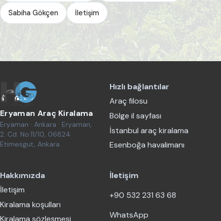
Sabiha Gökçen
İletişim
Hızlı bağlantılar
Araç filosu
Eryaman Araç Kiralama
Bölge il sayfası
Eryaman · Ankara · Eryaman,
İstanbul araç kiralama
2. Cd. No:11/10, 06824
Etimesgut, Ankara
Esenboğa havalimanı
Hakkımızda
İletişim
İletişim
+90 532 231 63 68
Kiralama koşulları
WhatsApp
Kiralama sözleşmesi