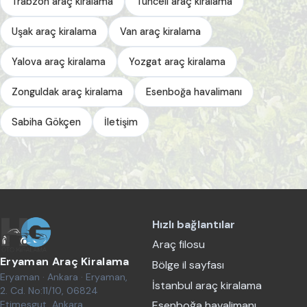
Trabzon araç kiralama
Tunceli araç kiralama
Uşak araç kiralama
Van araç kiralama
Yalova araç kiralama
Yozgat araç kiralama
Zonguldak araç kiralama
Esenboğa havalimanı
Sabiha Gökçen
İletişim
Hızlı bağlantılar
Araç filosu
Eryaman Araç Kiralama
Bölge il sayfası
Eryaman · Ankara · Eryaman,
İstanbul araç kiralama
2. Cd. No:11/10, 06824
Etimesgut, Ankara
Esenboğa havalimanı