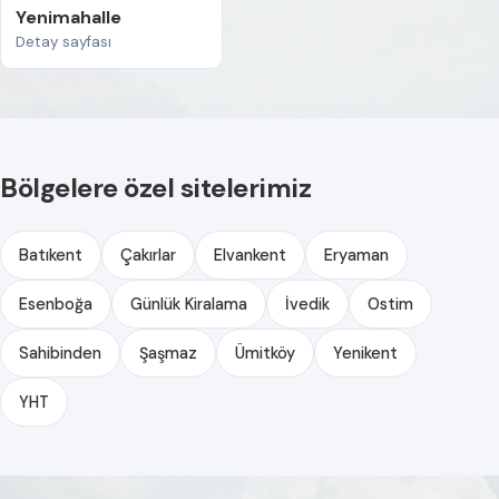
Yenimahalle
Detay sayfası
Bölgelere özel sitelerimiz
Batıkent
Çakırlar
Elvankent
Eryaman
Esenboğa
Günlük Kiralama
İvedik
Ostim
Sahibinden
Şaşmaz
Ümitköy
Yenikent
YHT