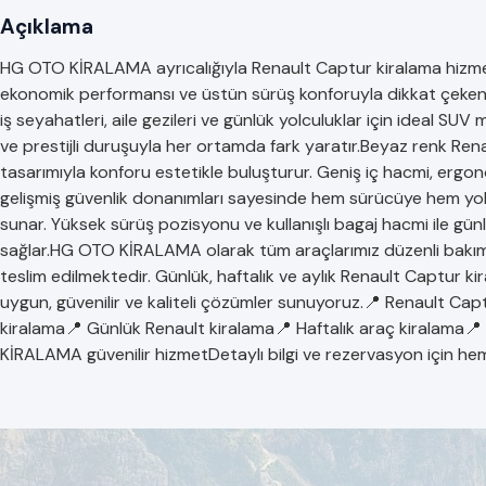
Açıklama
HG OTO KİRALAMA ayrıcalığıyla Renault Captur kiralama hizmeti 
ekonomik performansı ve üstün sürüş konforuyla dikkat çeken Re
iş seyahatleri, aile gezileri ve günlük yolculuklar için ideal SUV 
ve prestijli duruşuyla her ortamda fark yaratır.Beyaz renk Ren
tasarımıyla konforu estetikle buluşturur. Geniş iç hacmi, ergono
gelişmiş güvenlik donanımları sayesinde hem sürücüye hem yolcu
sunar. Yüksek sürüş pozisyonu ve kullanışlı bagaj hacmi ile gü
sağlar.HG OTO KİRALAMA olarak tüm araçlarımız düzenli bakımlı
teslim edilmektedir. Günlük, haftalık ve aylık Renault Captur k
uygun, güvenilir ve kaliteli çözümler sunuyoruz.📍 Renault Ca
kiralama📍 Günlük Renault kiralama📍 Haftalık araç kiralama
KİRALAMA güvenilir hizmetDetaylı bilgi ve rezervasyon için heme