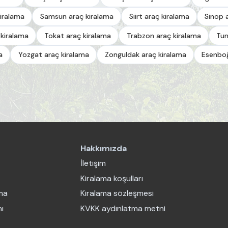
iralama
Samsun araç kiralama
Siirt araç kiralama
Sinop 
 kiralama
Tokat araç kiralama
Trabzon araç kiralama
Tun
a
Yozgat araç kiralama
Zonguldak araç kiralama
Esenboğ
Hakkımızda
İletişim
Kiralama koşulları
ama
Kiralama sözleşmesi
ı
KVKK aydınlatma metni