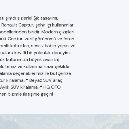
şimdi sizlerle! Şık tasarımı,
nault Captur; şehir içi kullanımlar,
modellerinden biridir. Modern çizgileri
ault Captur, zarif görünümü ve ferah
mik koltukları, sessiz kabin yapısı ve
lara keyifli bir yolculuk deneyimi
nlük kullanımda büyük avantaj
, temiz ve kullanıma hazır şekilde
iralama seçeneklerimiz ile bütçenize
ptur kiralama📍 Beyaz SUV araç
 Aylık SUV kiralama📍 HG OTO
n bizimle iletişime geçin!