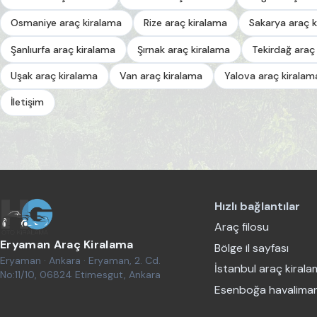
Osmaniye araç kiralama
Rize araç kiralama
Sakarya araç k
Şanlıurfa araç kiralama
Şırnak araç kiralama
Tekirdağ araç
Uşak araç kiralama
Van araç kiralama
Yalova araç kiralam
İletişim
Hızlı bağlantılar
Araç filosu
Eryaman Araç Kiralama
Bölge il sayfası
Eryaman · Ankara · Eryaman, 2. Cd.
İstanbul araç kiral
No:11/10, 06824 Etimesgut, Ankara
Esenboğa havaliman