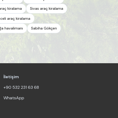
araç kiralama
Sivas araç kiralama
celi araç kiralama
a havalimanı
Sabiha Gökçen
İletişim
+90 532 231 63 68
WhatsApp