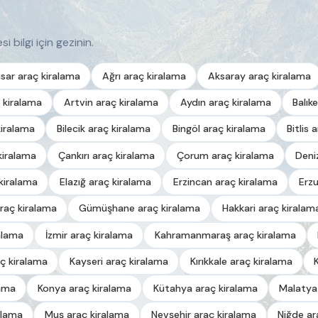
i bilgi için gezinin.
sar araç kiralama
Ağrı araç kiralama
Aksaray araç kiralama
 kiralama
Artvin araç kiralama
Aydın araç kiralama
Balık
kiralama
Bilecik araç kiralama
Bingöl araç kiralama
Bitlis 
kiralama
Çankırı araç kiralama
Çorum araç kiralama
Deni
kiralama
Elazığ araç kiralama
Erzincan araç kiralama
Erz
raç kiralama
Gümüşhane araç kiralama
Hakkari araç kiralam
alama
İzmir araç kiralama
Kahramanmaraş araç kiralama
ç kiralama
Kayseri araç kiralama
Kırıkkale araç kiralama
lama
Konya araç kiralama
Kütahya araç kiralama
Malatya
alama
Muş araç kiralama
Nevşehir araç kiralama
Niğde ar