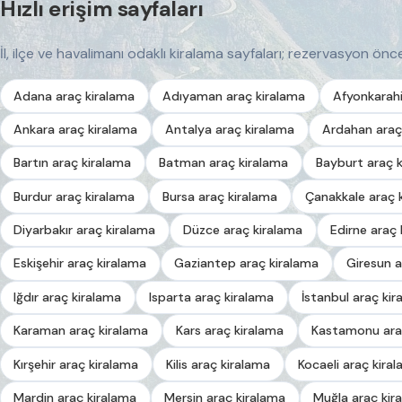
Hızlı erişim sayfaları
İl, ilçe ve havalimanı odaklı kiralama sayfaları; rezervasyon önces
Adana araç kiralama
Adıyaman araç kiralama
Afyonkarahi
Ankara araç kiralama
Antalya araç kiralama
Ardahan araç
Bartın araç kiralama
Batman araç kiralama
Bayburt araç 
Burdur araç kiralama
Bursa araç kiralama
Çanakkale araç 
Diyarbakır araç kiralama
Düzce araç kiralama
Edirne araç 
Eskişehir araç kiralama
Gaziantep araç kiralama
Giresun a
Iğdır araç kiralama
Isparta araç kiralama
İstanbul araç kir
Karaman araç kiralama
Kars araç kiralama
Kastamonu ara
Kırşehir araç kiralama
Kilis araç kiralama
Kocaeli araç kira
Mardin araç kiralama
Mersin araç kiralama
Muğla araç kir