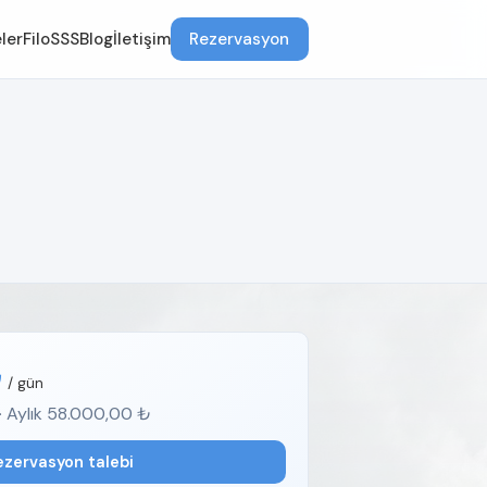
ler
Filo
SSS
Blog
İletişim
Rezervasyon
₺
/ gün
· Aylık 58.000,00 ₺
ezervasyon talebi