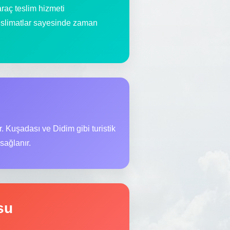
raç teslim hizmeti
teslimatlar sayesinde zaman
r. Kuşadası ve Didim gibi turistik
sağlanır.
su