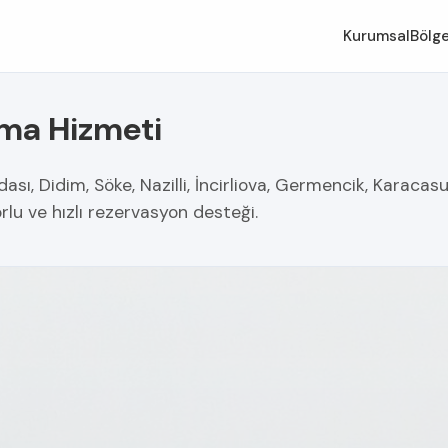
Kurumsal
Bölge
ama Hizmeti
ası, Didim, Söke, Nazilli, İncirliova, Germencik, Karacas
orlu ve hızlı rezervasyon desteği.