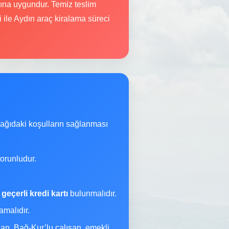
mına uygundur. Temiz teslim
i ile Aydın araç kiralama süreci
şağıdaki koşulların sağlanması
orunludur.
a
geçerli kredi kartı
bulunmalıdır.
malıdır.
şan, Bağ-Kur’lu çalışan, emekli