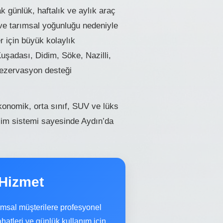
 günlük, haftalık ve aylık araç
 ve tarımsal yoğunluğu nedeniyle
r için büyük kolaylık
uşadası, Didim, Söke, Nazilli,
rezervasyon desteği
ekonomik, orta sınıf, SUV ve lüks
eslim sistemi sayesinde Aydın’da
 Hizmet
msal müşterilere profesyonel
ahatleri ve günlük kullanım için