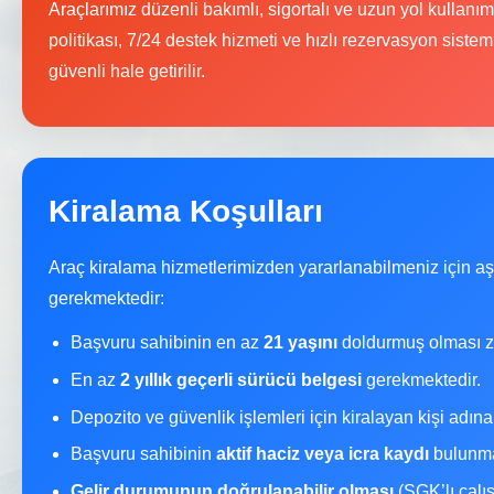
Araçlarımız düzenli bakımlı, sigortalı ve uzun yol kullanı
politikası, 7/24 destek hizmeti ve hızlı rezervasyon sistem
güvenli hale getirilir.
Kiralama Koşulları
Araç kiralama hizmetlerimizden yararlanabilmeniz için a
gerekmektedir:
Başvuru sahibinin en az
21 yaşını
doldurmuş olması z
En az
2 yıllık geçerli sürücü belgesi
gerekmektedir.
Depozito ve güvenlik işlemleri için kiralayan kişi adın
Başvuru sahibinin
aktif haciz veya icra kaydı
bulunma
Gelir durumunun doğrulanabilir olması
(SGK’lı çalı