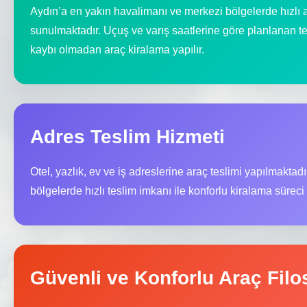
Aydın’a en yakın havalimanı ve merkezi bölgelerde hızlı a
sunulmaktadır. Uçuş ve varış saatlerine göre planlanan 
kaybı olmadan araç kiralama yapılır.
Adres Teslim Hizmeti
Otel, yazlık, ev ve iş adreslerine araç teslimi yapılmaktadı
bölgelerde hızlı teslim imkanı ile konforlu kiralama süreci 
Güvenli ve Konforlu Araç Filo