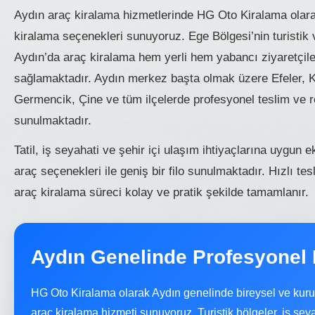
Aydın araç kiralama hizmetlerinde HG Oto Kiralama olarak
kiralama seçenekleri sunuyoruz. Ege Bölgesi’nin turistik
Aydın’da araç kiralama hem yerli hem yabancı ziyaretçile
sağlamaktadır. Aydın merkez başta olmak üzere Efeler, K
Germencik, Çine ve tüm ilçelerde profesyonel teslim ve 
sunulmaktadır.
Tatil, iş seyahati ve şehir içi ulaşım ihtiyaçlarına uygun 
araç seçenekleri ile geniş bir filo sunulmaktadır. Hızlı t
araç kiralama süreci kolay ve pratik şekilde tamamlanır.
Aydın Genelinde Profesyonel
HG Oto Kiralama olarak Aydın genelinde bireysel ve kuru
araç kiralama hizmeti sunuyoruz. Turistik bölgeler, iş sey