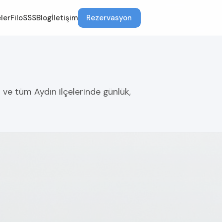
ler
Filo
SSS
Blog
İletişim
Rezervasyon
u ve tüm Aydın ilçelerinde günlük,