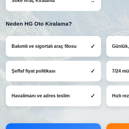
→
Söke Araç Kiralama
Neden HG Oto Kiralama?
✓
Bakımlı ve sigortalı araç filosu
Günlük, 
✓
Şeffaf fiyat politikası
7/24 mü
✓
Havalimanı ve adres teslim
Hızlı r