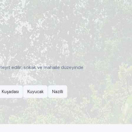
 teyit edilir; sokak ve mahalle düzeyinde
Kuşadası
Kuyucak
Nazilli