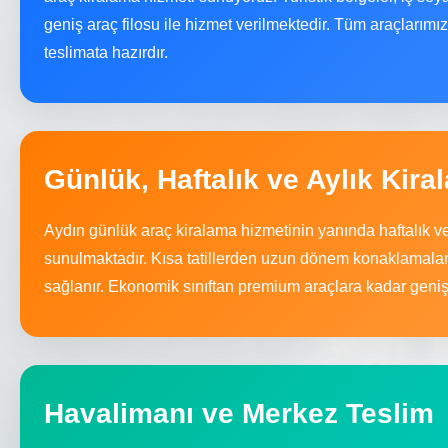
geniş araç filosu ile hizmet verilmektedir. Tüm araçlarımız
teslimata hazırdır.
Günlük, Haftalık ve Aylık Kira
Aydın günlük araç kiralama hizmetinin yanında haftalık v
sunulmaktadır. Kısa tatillerden uzun dönem konaklamala
sağlanır. Ekonomik sınıftan premium araçlara kadar geni
Havalimanı ve Merkez Teslim