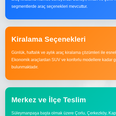
segmentlerde araç seçenekleri mevcuttur.
Kiralama Seçenekleri
Günlük, haftalık ve aylık araç kiralama çözümleri ile esn
Ekonomik araçlardan SUV ve konforlu modellere kadar ge
bulunmaktadır.
Merkez ve İlçe Teslim
Süleymanpaşa başta olmak üzere Çorlu, Çerkezköy, Kapak