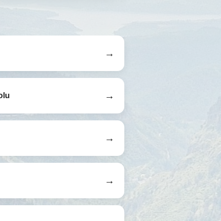
→
→
olu
→
→