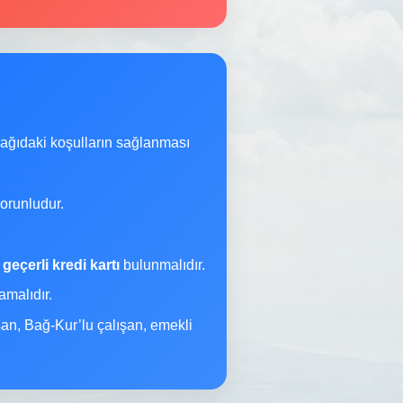
şağıdaki koşulların sağlanması
orunludur.
a
geçerli kredi kartı
bulunmalıdır.
malıdır.
şan, Bağ-Kur’lu çalışan, emekli