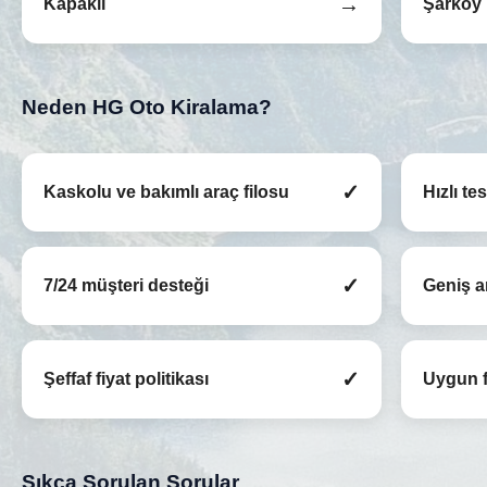
→
Kapaklı
Şarköy
Neden HG Oto Kiralama?
✓
Kaskolu ve bakımlı araç filosu
Hızlı te
✓
7/24 müşteri desteği
Geniş a
✓
Şeffaf fiyat politikası
Uygun f
Sıkça Sorulan Sorular