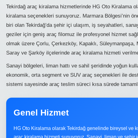
Tekirdağ araç kiralama hizmetlerinde HG Oto Kiralama ola
kiralama seçenekleri sunuyoruz. Marmara Bölgesi’nin öne
biri olan Tekirdağ’da şehir içi ulaşım, iş seyahatleri, sanay
geziler için geniş araç filomuz ile profesyonel hizmet sa
olmak üzere Çorlu, Çerkezköy, Kapaklı, Süleymanpaşa, M
Saray ve Şarköy ilçelerinde araç kiralama hizmeti verilme
Sanayi bölgeleri, liman hattı ve sahil şeridinde yoğun kul
ekonomik, orta segment ve SUV araç seçenekleri ile dest
sistemi sayesinde araç teslim süreci kısa sürede tamaml
Genel Hizmet
HG Oto Kiralama olarak Tekirdağ genelinde bireysel ve k
araç kiralama hizmeti sunuyoruz. Sanayi, liman ve şehir içi 