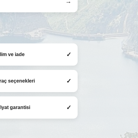
→
✓
slim ve iade
✓
raç seçenekleri
✓
iyat garantisi