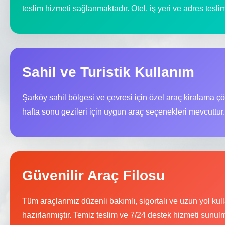
teslim hizmeti sağlanmaktadır. Otel, iş yeri ve adres tesl
Sahil ve Turistik Kullanım
Şarköy sahil bölgesi ve çevresi için özel araç kiralama çö
hafta sonu gezileri için uygun araç seçenekleri mevcuttur.
Güvenilir Araç Filosu
Tüm araçlarımız düzenli bakımlı, sigortalı ve uzun yol ku
hazırlanmıştır. Temiz teslim ve 7/24 destek hizmeti sunulm