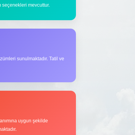
im seçenekleri mevcuttur.
zümleri sunulmaktadır. Tatil ve
llanımına uygun şekilde
aktadır.