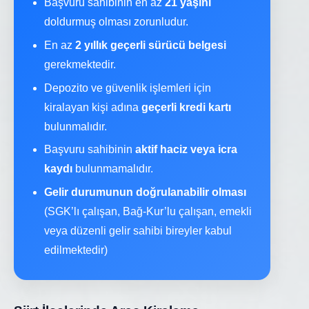
Başvuru sahibinin en az
21 yaşını
doldurmuş olması zorunludur.
En az
2 yıllık geçerli sürücü belgesi
gerekmektedir.
Depozito ve güvenlik işlemleri için
kiralayan kişi adına
geçerli kredi kartı
bulunmalıdır.
Başvuru sahibinin
aktif haciz veya icra
kaydı
bulunmamalıdır.
Gelir durumunun doğrulanabilir olması
(SGK’lı çalışan, Bağ-Kur’lu çalışan, emekli
veya düzenli gelir sahibi bireyler kabul
edilmektedir)