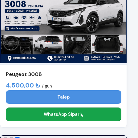
Peugeot 3008
4.500,00 ₺
/ gün
Talep
WhatsApp Sipariş