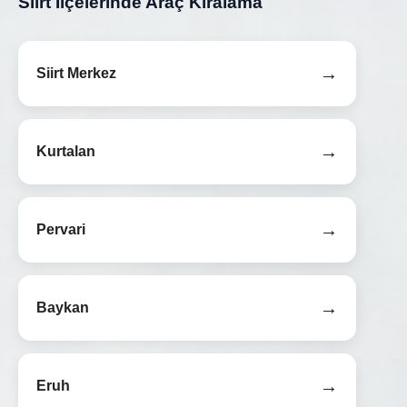
Siirt İlçelerinde Araç Kiralama
→
Siirt Merkez
→
Kurtalan
→
Pervari
→
Baykan
→
Eruh