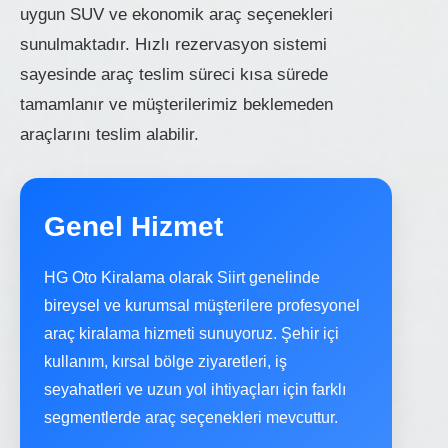
uygun SUV ve ekonomik araç seçenekleri
sunulmaktadır. Hızlı rezervasyon sistemi
sayesinde araç teslim süreci kısa sürede
tamamlanır ve müşterilerimiz beklemeden
araçlarını teslim alabilir.
Genel Hizmet
HG Oto Kiralama olarak Siirt genelinde
bireysel ve kurumsal müşterilere profesyonel
araç kiralama hizmeti sunuyoruz. Şehir içi
kullanım, kırsal bölge ziyaretleri, iş
seyahatleri ve uzun yol ihtiyaçları için farklı
segmentlerde araç seçenekleri mevcuttur.