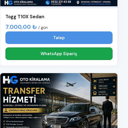
Togg T10X Sedan
7.000,00 ₺
/ gün
Talep
WhatsApp Sipariş