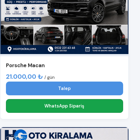
Porsche Macan
21.000,00 ₺
/ gün
Talep
WhatsApp Sipariş