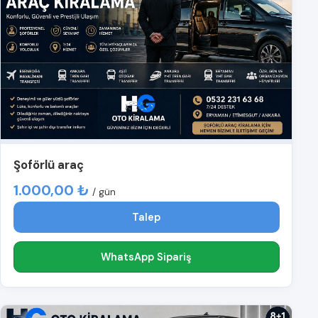
Şoförlü araç
1.000,00 ₺
/ gün
Talep
WhatsApp Sipariş