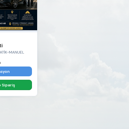
ti
ATİK-MANUEL
n
asyon
Sipariş