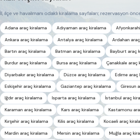
İl, ilçe ve havalimanı odaklı kiralama sayfaları; rezervasyon önces
Adana araç kiralama
Adıyaman araç kiralama
Afyonkarahi
Ankara araç kiralama
Antalya araç kiralama
Ardahan araç
Bartın araç kiralama
Batman araç kiralama
Bayburt araç 
Burdur araç kiralama
Bursa araç kiralama
Çanakkale araç 
Diyarbakır araç kiralama
Düzce araç kiralama
Edirne araç 
Eskişehir araç kiralama
Gaziantep araç kiralama
Giresun a
Iğdır araç kiralama
Isparta araç kiralama
İstanbul araç kir
Karaman araç kiralama
Kars araç kiralama
Kastamonu ara
Kırşehir araç kiralama
Kilis araç kiralama
Kocaeli araç kira
Mardin araç kiralama
Mersin araç kiralama
Muğla araç kir