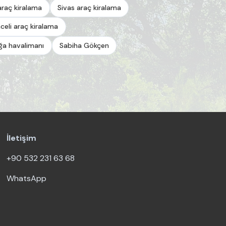
araç kiralama
Sivas araç kiralama
celi araç kiralama
a havalimanı
Sabiha Gökçen
İletişim
+90 532 231 63 68
WhatsApp