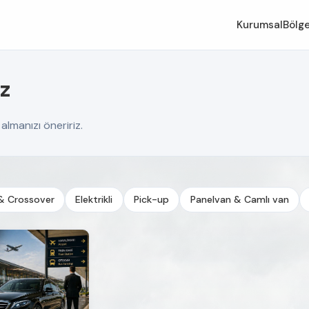
Kurumsal
Bölge
z
lmanızı öneririz.
& Crossover
Elektrikli
Pick-up
Panelvan & Camlı van