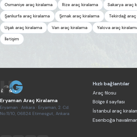
Osmaniye araç kiralama
Rize araç kiralama
Sakarya araç k
Şanlıurfa araç kiralama
Şırnak araç kiralama
Tekirdağ araç
Uşak araç kiralama
Van araç kiralama
Yalova araç kiralam
İletişim
Hızlı bağlantılar
Araç filosu
Eryaman Araç Kiralama
Bölge il sayfası
Eryaman · Ankara · Eryaman, 2. Cd.
İstanbul araç kiral
No:11/10, 06824 Etimesgut, Ankara
Esenboğa havaliman