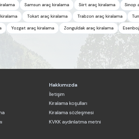
iralama
Samsun araç kiralama
Siirt araç kiralama
Sinop 
 kiralama
Tokat araç kiralama
Trabzon araç kiralama
Tun
a
Yozgat araç kiralama
Zonguldak araç kiralama
Esenboğ
Hakkımızda
İletişim
Kiralama koşulları
ama
Kiralama sözleşmesi
ı
KVKK aydınlatma metni