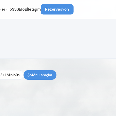
ler
Filo
SSS
Blog
İletişim
Rezervasyon
8+1 Minibüs
Şoförlü araçlar