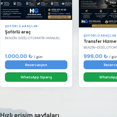
ŞOFÖRLÜ ARAÇLAR
Şoförlü araç
ŞOFÖRLÜ ARAÇLAR
BENZİN-DİZEL
OTOMATİK-MANUEL
Transfer Hizme
BENZİN-DİZEL
OTOM
1.000,00 ₺
999,00 ₺
/ gün
/ gü
Rezervasyon
Rezerv
WhatsApp Sipariş
WhatsApp 
Hızlı erişim sayfaları