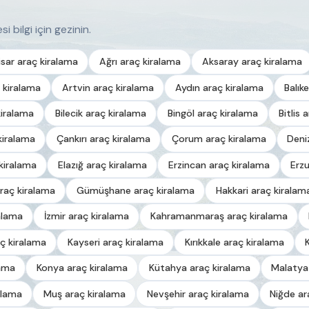
i bilgi için gezinin.
sar araç kiralama
Ağrı araç kiralama
Aksaray araç kiralama
 kiralama
Artvin araç kiralama
Aydın araç kiralama
Balık
kiralama
Bilecik araç kiralama
Bingöl araç kiralama
Bitlis 
kiralama
Çankırı araç kiralama
Çorum araç kiralama
Deni
kiralama
Elazığ araç kiralama
Erzincan araç kiralama
Erz
raç kiralama
Gümüşhane araç kiralama
Hakkari araç kiralam
alama
İzmir araç kiralama
Kahramanmaraş araç kiralama
ç kiralama
Kayseri araç kiralama
Kırıkkale araç kiralama
lama
Konya araç kiralama
Kütahya araç kiralama
Malatya
alama
Muş araç kiralama
Nevşehir araç kiralama
Niğde ar