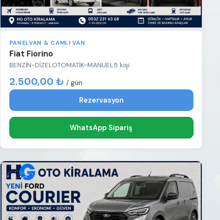
PANELVAN & CAMLI VAN
Fiat Fiorino
BENZİN-DİZEL
OTOMATİK-MANUEL
5 kişi
2.500,00 ₺
/ gün
Rezervasyon
WhatsApp Sipariş