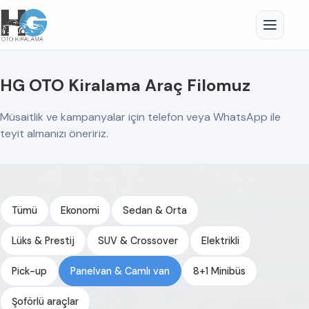
HG OTO Kiralama Araç Filomuz
Müsaitlik ve kampanyalar için telefon veya WhatsApp ile
teyit almanızı öneririz.
Tümü
Ekonomi
Sedan & Orta
Lüks & Prestij
SUV & Crossover
Elektrikli
Pick-up
Panelvan & Camlı van
8+1 Minibüs
Şoförlü araçlar