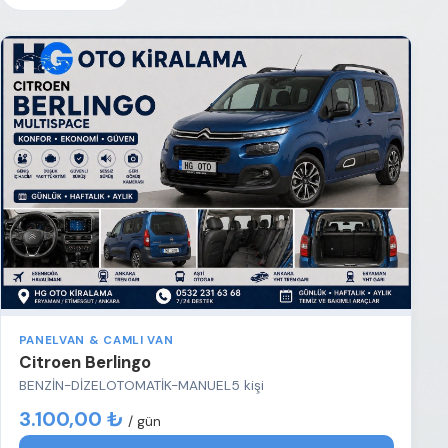
PANELVAN & CAMLI VAN
Citroen Berlingo
BENZİN-DİZEL
OTOMATİK-MANUEL
5 kişi
3.100,00 ₺
/ gün