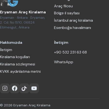
Araç filosu
Eryaman Araç Kiralama
Bölge il sayfası
Eryaman · Ankara · Eryaman,
İstanbul araç kiralama
2. Cd. No:11/10, 06824
Etimesgut, Ankara
Esenboğa havalimanı
Hakkımızda
İletişim
İletişim
+90 532 231 63 68
Kiralama koşulları
WhatsApp
Kiralama sözleşmesi
KVKK aydınlatma metni
Instagram
Facebook
TikTok
YouTube
© 2026 Eryaman Araç Kiralama