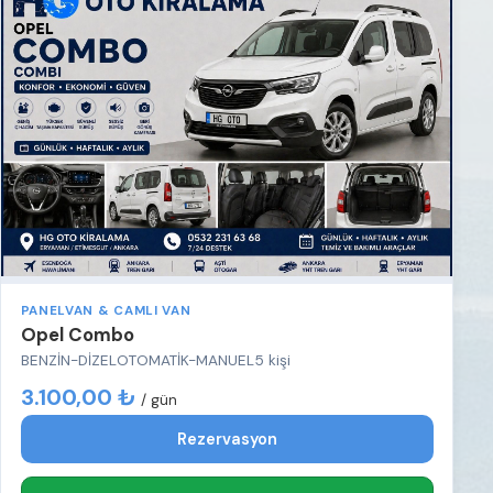
PANELVAN & CAMLI VAN
Opel Combo
BENZİN-DİZEL
OTOMATİK-MANUEL
5 kişi
3.100,00 ₺
/ gün
Rezervasyon