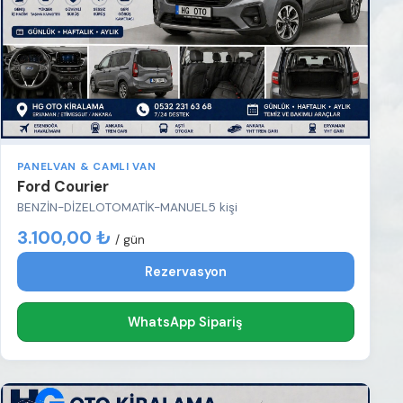
PANELVAN & CAMLI VAN
Ford Courier
BENZİN-DİZEL
OTOMATİK-MANUEL
5 kişi
3.100,00 ₺
/ gün
Rezervasyon
WhatsApp Sipariş