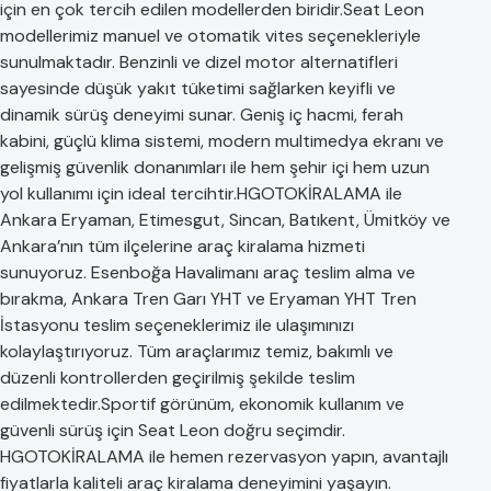
için en çok tercih edilen modellerden biridir.Seat Leon
modellerimiz manuel ve otomatik vites seçenekleriyle
sunulmaktadır. Benzinli ve dizel motor alternatifleri
sayesinde düşük yakıt tüketimi sağlarken keyifli ve
dinamik sürüş deneyimi sunar. Geniş iç hacmi, ferah
kabini, güçlü klima sistemi, modern multimedya ekranı ve
gelişmiş güvenlik donanımları ile hem şehir içi hem uzun
yol kullanımı için ideal tercihtir.HGOTOKİRALAMA ile
Ankara Eryaman, Etimesgut, Sincan, Batıkent, Ümitköy ve
Ankara’nın tüm ilçelerine araç kiralama hizmeti
sunuyoruz. Esenboğa Havalimanı araç teslim alma ve
bırakma, Ankara Tren Garı YHT ve Eryaman YHT Tren
İstasyonu teslim seçeneklerimiz ile ulaşımınızı
kolaylaştırıyoruz. Tüm araçlarımız temiz, bakımlı ve
düzenli kontrollerden geçirilmiş şekilde teslim
edilmektedir.Sportif görünüm, ekonomik kullanım ve
güvenli sürüş için Seat Leon doğru seçimdir.
HGOTOKİRALAMA ile hemen rezervasyon yapın, avantajlı
fiyatlarla kaliteli araç kiralama deneyimini yaşayın.