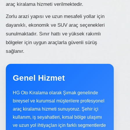
araç kiralama hizmeti verilmektedir.
Zorlu arazi yapısı ve uzun mesafeli yollar için
dayanıklı, ekonomik ve SUV araç seçenekleri
sunulmaktadır. Sınır hattı ve yüksek rakımlı
bölgeler için uygun araçlarla güvenli sürüş
sağlanır.
Genel Hizmet
HG Oto Kiralama olarak Şırnak genelinde
bireysel ve kurumsal müşterilere profesyonel
araç kiralama hizmeti sunuyoruz. Şehir içi
kullanım, iş seyahatleri, kırsal bölge ulaşımı
ve uzun yol ihtiyaçları için farklı segmentlerde