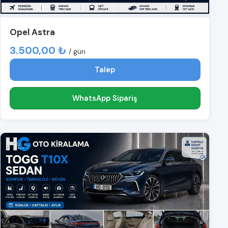
Opel Astra
3.500,00 ₺
/ gün
Talep
WhatsApp Sipariş