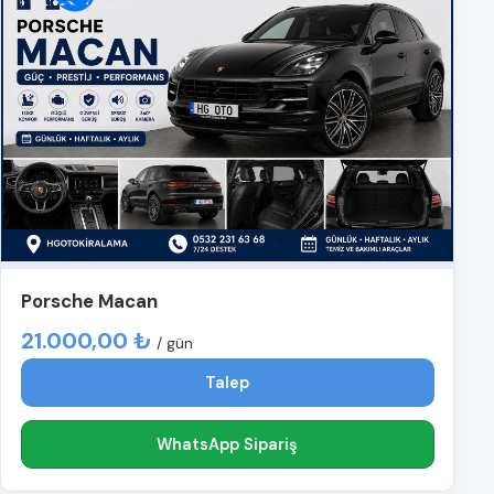
Porsche Macan
21.000,00 ₺
/ gün
Talep
WhatsApp Sipariş