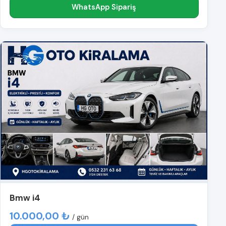
WhatsApp Sipariş
Bmw i4
10.000,00 ₺
/ gün