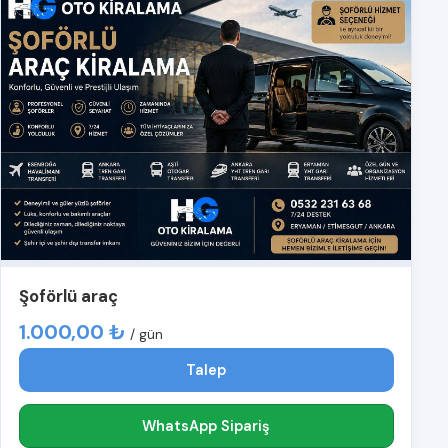
Şoförlü araç
1.000,00 ₺
/ gün
Talep
WhatsApp Sipariş