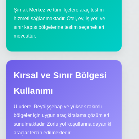
Şırnak Merkez ve tüm ilçelere araç teslim
hizmeti sağlanmaktadır. Otel, ev, iş yeri ve
sınır kapısı bölgelerine teslim seçenekleri
mevcuttur.
Kırsal ve Sınır Bölgesi
Kullanımı
Uludere, Beytüşşebap ve yüksek rakımlı
bölgeler için uygun araç kiralama çözümleri
sunulmaktadır. Zorlu yol koşullarına dayanıklı
araçlar tercih edilmektedir.