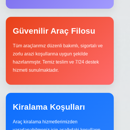
Güvenilir Araç Filosu
Tüm araçlarımız düzenli bakımlı, sigortalı ve
zorlu arazi koşullarına uygun şekilde
hazırlanmıştır. Temiz teslim ve 7/24 destek
hizmeti sunulmaktadır.
Kiralama Koşulları
Araç kiralama hizmetlerimizden
yararlanabilmeniz için aşağıdaki koşulların