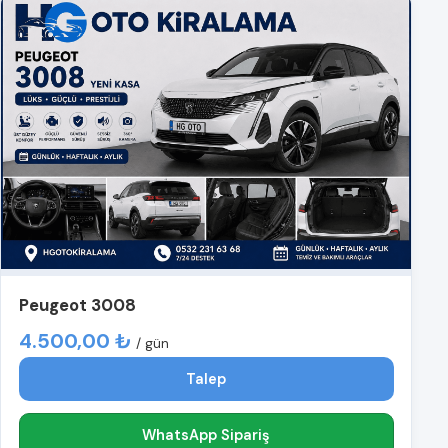
Peugeot 3008
4.500,00 ₺
/ gün
Talep
WhatsApp Sipariş