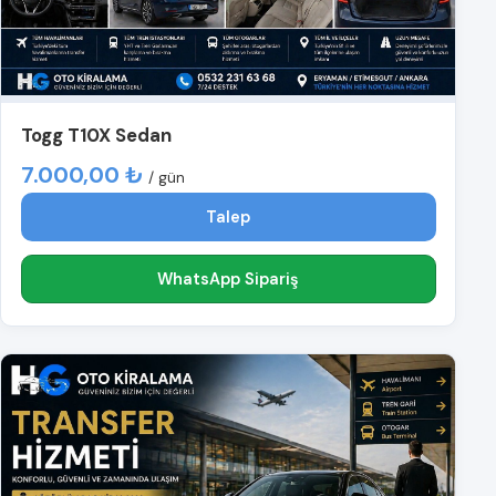
Togg T10X Sedan
7.000,00 ₺
/ gün
Talep
WhatsApp Sipariş