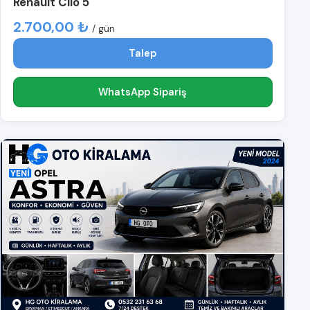
Renault Clio 5
2.700,00 ₺
/ gün
Talep
WhatsApp Sipariş