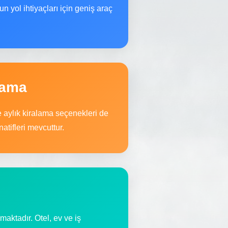
n yol ihtiyaçları için geniş araç
lama
aylık kiralama seçenekleri de
atifleri mevcuttur.
aktadır. Otel, ev ve iş