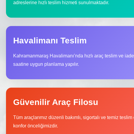
adreslerine hızlı teslim hizmeti sunulmaktadır.
Havalimanı Teslim
Kahramanmaraş Havalimanı’nda hızlı araç teslim ve iade
saatine uygun planlama yapılır.
Güvenilir Araç Filosu
Tüm araçlarımız düzenli bakımlı, sigortalı ve temiz teslim
konfor önceliğimizdir.