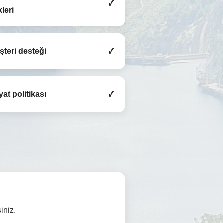
✓
leri
✓
şteri desteği
✓
iyat politikası
iniz.