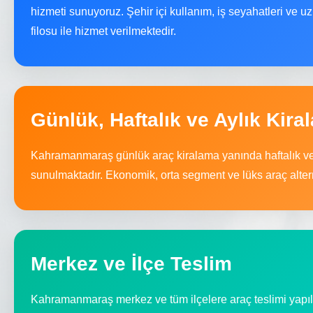
hizmeti sunuyoruz. Şehir içi kullanım, iş seyahatleri ve uzu
filosu ile hizmet verilmektedir.
Günlük, Haftalık ve Aylık Kira
Kahramanmaraş günlük araç kiralama yanında haftalık ve 
sunulmaktadır. Ekonomik, orta segment ve lüks araç altern
Merkez ve İlçe Teslim
Kahramanmaraş merkez ve tüm ilçelere araç teslimi yapılm