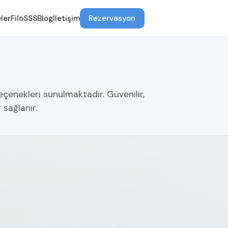
ler
Filo
SSS
Blog
İletişim
Rezervasyon
çenekleri sunulmaktadır. Güvenilir,
sağlanır.