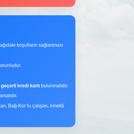
şağıdaki koşulların sağlanması
orunludur.
a
geçerli kredi kartı
bulunmalıdır.
malıdır.
şan, Bağ-Kur’lu çalışan, emekli