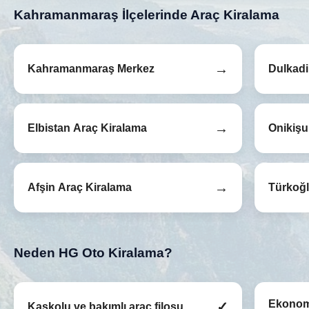
Kahramanmaraş İlçelerinde Araç Kiralama
→
Kahramanmaraş Merkez
Dulkadi
→
Elbistan Araç Kiralama
Onikişu
→
Afşin Araç Kiralama
Türkoğl
Neden HG Oto Kiralama?
Ekonom
✓
Kaskolu ve bakımlı araç filosu