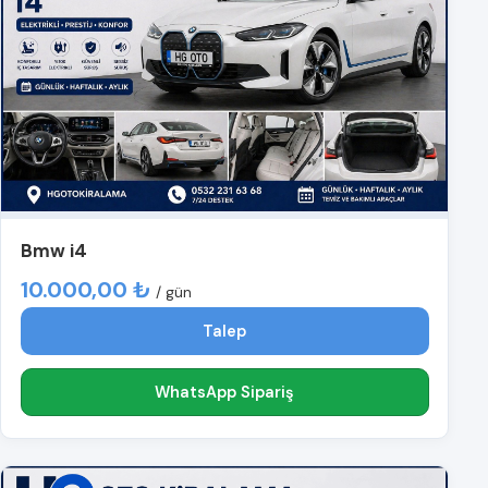
Bmw i4
10.000,00 ₺
/ gün
Talep
WhatsApp Sipariş