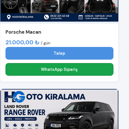
Porsche Macan
21.000,00 ₺
/ gün
Talep
WhatsApp Sipariş