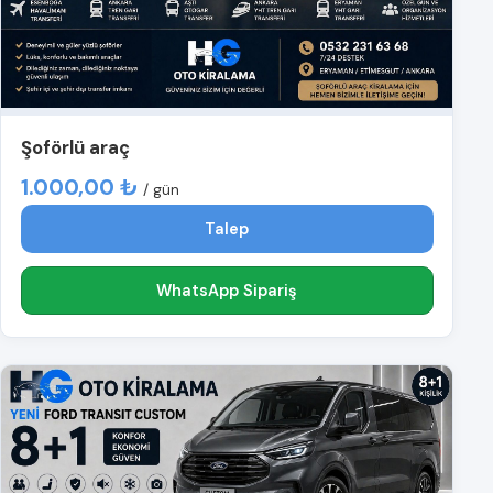
Şoförlü araç
1.000,00 ₺
/ gün
Talep
WhatsApp Sipariş