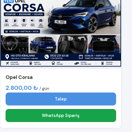
Opel Corsa
2.800,00 ₺
/ gün
Talep
WhatsApp Sipariş