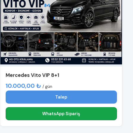
Mercedes Vito VIP 8+1
10.000,00 ₺
/ gün
Talep
WhatsApp Sipariş