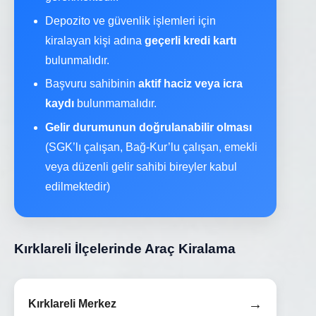
Depozito ve güvenlik işlemleri için
kiralayan kişi adına
geçerli kredi kartı
bulunmalıdır.
Başvuru sahibinin
aktif haciz veya icra
kaydı
bulunmamalıdır.
Gelir durumunun doğrulanabilir olması
(SGK’lı çalışan, Bağ-Kur’lu çalışan, emekli
veya düzenli gelir sahibi bireyler kabul
edilmektedir)
Kırklareli İlçelerinde Araç Kiralama
→
Kırklareli Merkez