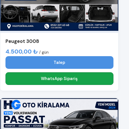
Peugeot 3008
4.500,00 ₺
/ gün
Talep
WhatsApp Sipariş