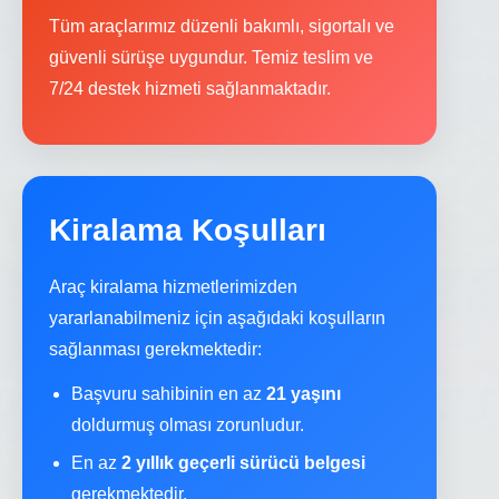
Tüm araçlarımız düzenli bakımlı, sigortalı ve
güvenli sürüşe uygundur. Temiz teslim ve
7/24 destek hizmeti sağlanmaktadır.
Kiralama Koşulları
Araç kiralama hizmetlerimizden
yararlanabilmeniz için aşağıdaki koşulların
sağlanması gerekmektedir:
Başvuru sahibinin en az
21 yaşını
doldurmuş olması zorunludur.
En az
2 yıllık geçerli sürücü belgesi
gerekmektedir.