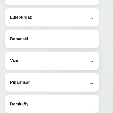
→
Lüleburgaz
→
Babaeski
→
Vize
→
Pınarhisar
→
Demirköy