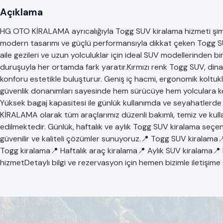
Açıklama
HG OTO KİRALAMA ayrıcalığıyla Togg SUV kiralama hizmeti şimdi s
modern tasarımı ve güçlü performansıyla dikkat çeken Togg SUV; 
aile gezileri ve uzun yolculuklar için ideal SUV modellerinden biridir
duruşuyla her ortamda fark yaratır.Kırmızı renk Togg SUV, din
konforu estetikle buluşturur. Geniş iç hacmi, ergonomik koltukla
güvenlik donanımları sayesinde hem sürücüye hem yolculara key
Yüksek bagaj kapasitesi ile günlük kullanımda ve seyahatlerd
KİRALAMA olarak tüm araçlarımız düzenli bakımlı, temiz ve kull
edilmektedir. Günlük, haftalık ve aylık Togg SUV kiralama seçen
güvenilir ve kaliteli çözümler sunuyoruz.📍 Togg SUV kiralama
Togg kiralama📍 Haftalık araç kiralama📍 Aylık SUV kiralama
hizmetDetaylı bilgi ve rezervasyon için hemen bizimle iletişime 