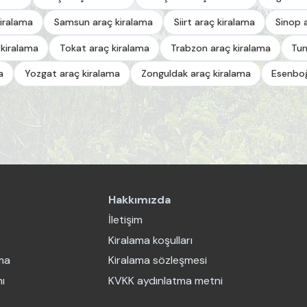
iralama
Samsun araç kiralama
Siirt araç kiralama
Sinop 
 kiralama
Tokat araç kiralama
Trabzon araç kiralama
Tun
a
Yozgat araç kiralama
Zonguldak araç kiralama
Esenboğ
Hakkımızda
İletişim
Kiralama koşulları
ama
Kiralama sözleşmesi
ı
KVKK aydınlatma metni