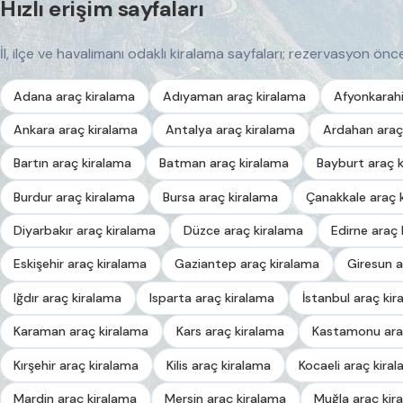
Hızlı erişim sayfaları
İl, ilçe ve havalimanı odaklı kiralama sayfaları; rezervasyon önces
Adana araç kiralama
Adıyaman araç kiralama
Afyonkarahi
Ankara araç kiralama
Antalya araç kiralama
Ardahan araç
Bartın araç kiralama
Batman araç kiralama
Bayburt araç 
Burdur araç kiralama
Bursa araç kiralama
Çanakkale araç 
Diyarbakır araç kiralama
Düzce araç kiralama
Edirne araç 
Eskişehir araç kiralama
Gaziantep araç kiralama
Giresun a
Iğdır araç kiralama
Isparta araç kiralama
İstanbul araç kir
Karaman araç kiralama
Kars araç kiralama
Kastamonu ara
Kırşehir araç kiralama
Kilis araç kiralama
Kocaeli araç kira
Mardin araç kiralama
Mersin araç kiralama
Muğla araç kir