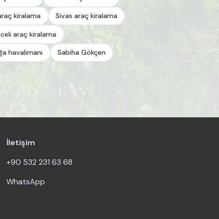
araç kiralama
Sivas araç kiralama
celi araç kiralama
a havalimanı
Sabiha Gökçen
İletişim
+90 532 231 63 68
WhatsApp