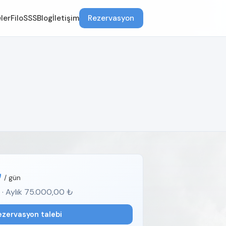
ler
Filo
SSS
Blog
İletişim
Rezervasyon
₺
/ gün
 · Aylık 75.000,00 ₺
ezervasyon talebi