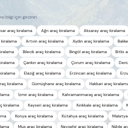
i bilgi için gezinin.
sar araç kiralama
Ağrı araç kiralama
Aksaray araç kiralama
 kiralama
Artvin araç kiralama
Aydın araç kiralama
Balık
kiralama
Bilecik araç kiralama
Bingöl araç kiralama
Bitlis 
kiralama
Çankırı araç kiralama
Çorum araç kiralama
Deni
kiralama
Elazığ araç kiralama
Erzincan araç kiralama
Erz
raç kiralama
Gümüşhane araç kiralama
Hakkari araç kiralam
alama
İzmir araç kiralama
Kahramanmaraş araç kiralama
ç kiralama
Kayseri araç kiralama
Kırıkkale araç kiralama
lama
Konya araç kiralama
Kütahya araç kiralama
Malatya
alama
Muş araç kiralama
Nevşehir araç kiralama
Niğde ar