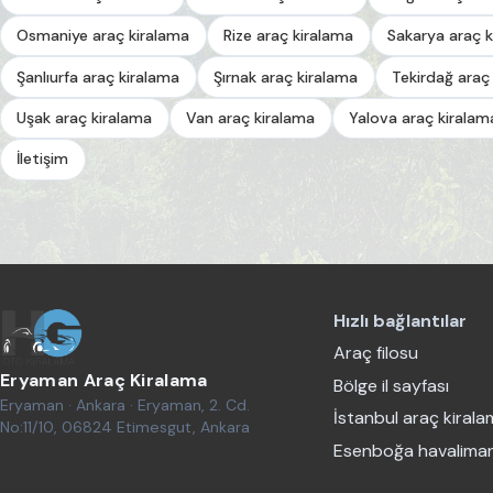
Osmaniye araç kiralama
Rize araç kiralama
Sakarya araç k
Şanlıurfa araç kiralama
Şırnak araç kiralama
Tekirdağ araç
Uşak araç kiralama
Van araç kiralama
Yalova araç kiralam
İletişim
Hızlı bağlantılar
Araç filosu
Eryaman Araç Kiralama
Bölge il sayfası
Eryaman · Ankara · Eryaman, 2. Cd.
İstanbul araç kiral
No:11/10, 06824 Etimesgut, Ankara
Esenboğa havaliman