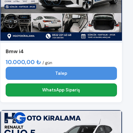
Bmw i4
10.000,00 ₺
/ gün
Talep
WhatsApp Sipariş