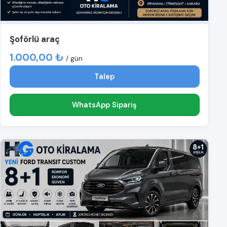
Şoförlü araç
1.000,00 ₺
/ gün
Talep
WhatsApp Sipariş