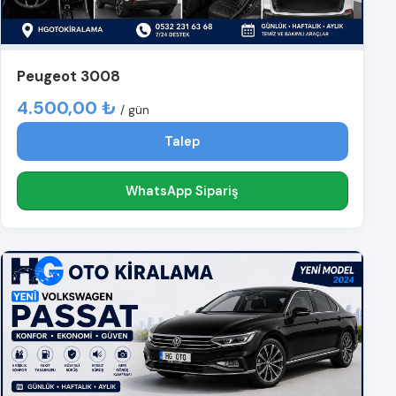
Peugeot 3008
4.500,00 ₺
/ gün
Talep
WhatsApp Sipariş