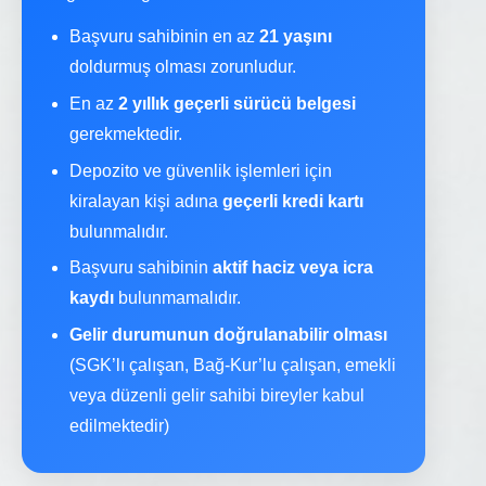
Başvuru sahibinin en az
21 yaşını
doldurmuş olması zorunludur.
En az
2 yıllık geçerli sürücü belgesi
gerekmektedir.
Depozito ve güvenlik işlemleri için
kiralayan kişi adına
geçerli kredi kartı
bulunmalıdır.
Başvuru sahibinin
aktif haciz veya icra
kaydı
bulunmamalıdır.
Gelir durumunun doğrulanabilir olması
(SGK’lı çalışan, Bağ-Kur’lu çalışan, emekli
veya düzenli gelir sahibi bireyler kabul
edilmektedir)