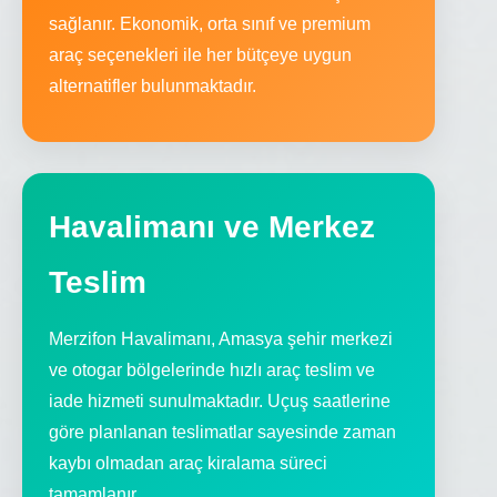
sağlanır. Ekonomik, orta sınıf ve premium
araç seçenekleri ile her bütçeye uygun
alternatifler bulunmaktadır.
Havalimanı ve Merkez
Teslim
Merzifon Havalimanı, Amasya şehir merkezi
ve otogar bölgelerinde hızlı araç teslim ve
iade hizmeti sunulmaktadır. Uçuş saatlerine
göre planlanan teslimatlar sayesinde zaman
kaybı olmadan araç kiralama süreci
tamamlanır.