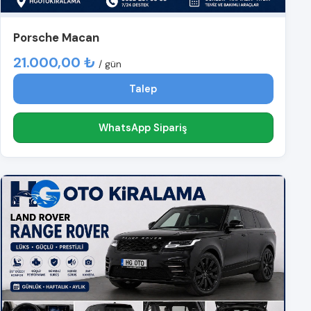
Porsche Macan
21.000,00 ₺
/ gün
Talep
WhatsApp Sipariş