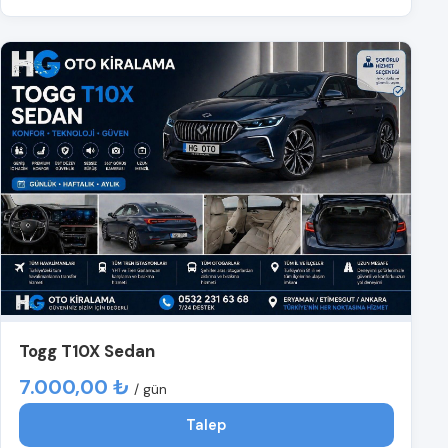
Togg T10X Sedan
7.000,00 ₺
/ gün
Talep