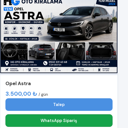
Opel Astra
3.500,00 ₺
/ gün
Talep
WhatsApp Sipariş