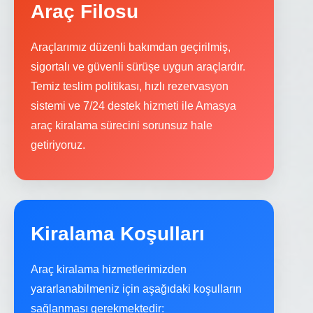
Araç Filosu
Araçlarımız düzenli bakımdan geçirilmiş,
sigortalı ve güvenli sürüşe uygun araçlardır.
Temiz teslim politikası, hızlı rezervasyon
sistemi ve 7/24 destek hizmeti ile Amasya
araç kiralama sürecini sorunsuz hale
getiriyoruz.
Kiralama Koşulları
Araç kiralama hizmetlerimizden
yararlanabilmeniz için aşağıdaki koşulların
sağlanması gerekmektedir: