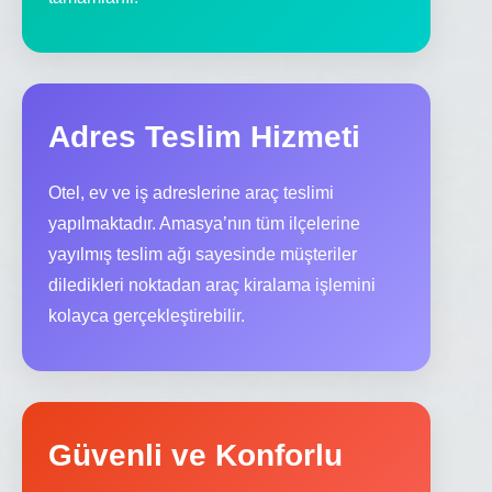
Adres Teslim Hizmeti
Otel, ev ve iş adreslerine araç teslimi
yapılmaktadır. Amasya’nın tüm ilçelerine
yayılmış teslim ağı sayesinde müşteriler
diledikleri noktadan araç kiralama işlemini
kolayca gerçekleştirebilir.
Güvenli ve Konforlu