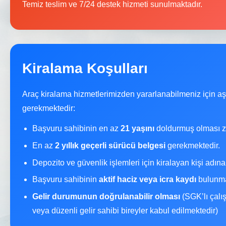
Temiz teslim ve 7/24 destek hizmeti sunulmaktadır.
Kiralama Koşulları
Araç kiralama hizmetlerimizden yararlanabilmeniz için a
gerekmektedir:
Başvuru sahibinin en az
21 yaşını
doldurmuş olması z
En az
2 yıllık geçerli sürücü belgesi
gerekmektedir.
Depozito ve güvenlik işlemleri için kiralayan kişi adın
Başvuru sahibinin
aktif haciz veya icra kaydı
bulunma
Gelir durumunun doğrulanabilir olması
(SGK’lı çalı
veya düzenli gelir sahibi bireyler kabul edilmektedir)