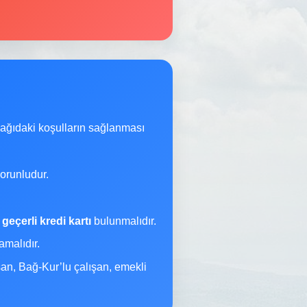
şağıdaki koşulların sağlanması
orunludur.
a
geçerli kredi kartı
bulunmalıdır.
malıdır.
şan, Bağ-Kur’lu çalışan, emekli