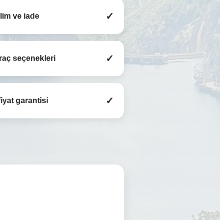
✓
slim ve iade
✓
raç seçenekleri
✓
iyat garantisi