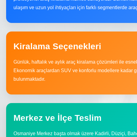
ulaşım ve uzun yol ihtiyaçları için farklı segmentlerde ar
Kiralama Seçenekleri
Günlük, haftalık ve aylık araç kiralama çözümleri ile esn
Ekonomik araçlardan SUV ve konforlu modellere kadar ge
bulunmaktadır.
Merkez ve İlçe Teslim
Osmaniye Merkez başta olmak üzere Kadirli, Düziçi, Bah