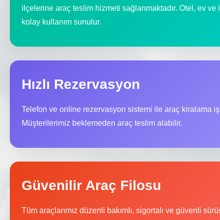
ilçelerine araç teslim hizmeti sağlanmaktadır. Otel, ev ve 
kolay kullanım sunulur.
Hızlı Rezervasyon
Telefon ve online rezervasyon sistemi ile araç kiralama iş
Müşterilerimiz beklemeden araç teslim alabilir.
Güvenilir Araç Filosu
Tüm araçlarımız düzenli bakımlı, sigortalı ve güvenli sürü