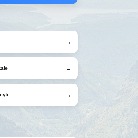
→
→
ale
→
eyli