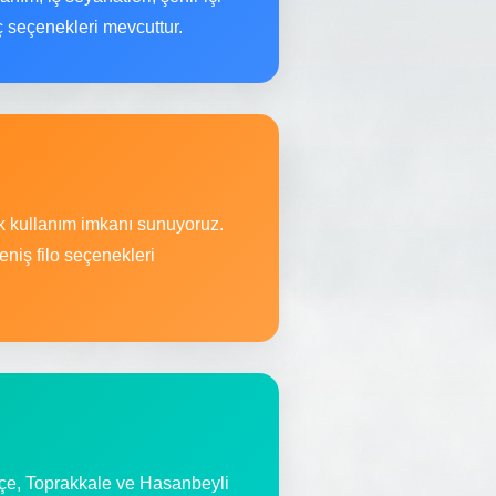
aç seçenekleri mevcuttur.
ek kullanım imkanı sunuyoruz.
niş filo seçenekleri
çe, Toprakkale ve Hasanbeyli