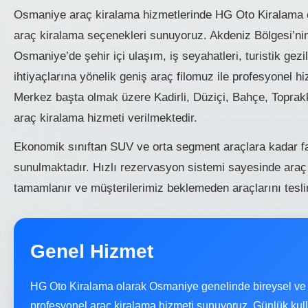
Osmaniye araç kiralama hizmetlerinde HG Oto Kiralama ol
araç kiralama seçenekleri sunuyoruz. Akdeniz Bölgesi’nin 
Osmaniye’de şehir içi ulaşım, iş seyahatleri, turistik ge
ihtiyaçlarına yönelik geniş araç filomuz ile profesyonel 
Merkez başta olmak üzere Kadirli, Düziçi, Bahçe, Toprakk
araç kiralama hizmeti verilmektedir.
Ekonomik sınıftan SUV ve orta segment araçlara kadar fa
sunulmaktadır. Hızlı rezervasyon sistemi sayesinde araç
tamamlanır ve müşterilerimiz beklemeden araçlarını teslim
Genel Hizmet
HG Oto Kiralama olarak Osmaniye genelinde bireysel ve 
profesyonel araç kiralama hizmeti sunuyoruz. Günlük kullan