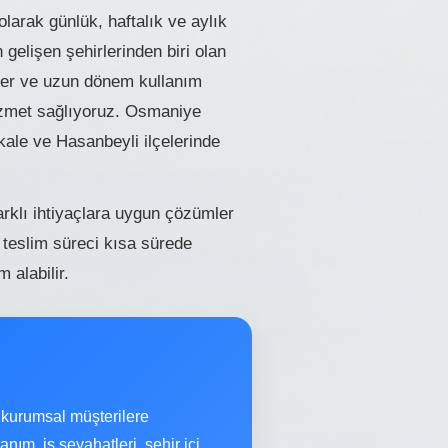
arak günlük, haftalık ve aylık
gelişen şehirlerinden biri olan
ziler ve uzun dönem kullanım
hizmet sağlıyoruz. Osmaniye
ale ve Hasanbeyli ilçelerinde
rklı ihtiyaçlara uygun çözümler
 teslim süreci kısa sürede
 alabilir.
kurumsal müşterilere
ım, iş seyahatleri, şehir içi