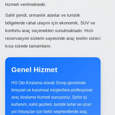
hizmeti verilmektedir.
Sahil şeridi, ormanlık alanlar ve turistik
bölgelerde rahat ulaşım için ekonomik, SUV ve
konforlu araç seçenekleri sunulmaktadır. Hızlı
rezervasyon sistemi sayesinde araç teslim süreci
kısa sürede tamamlanır.
Genel Hizmet
HG Oto Kiralama olarak Sinop genelinde
bireysel ve kurumsal müşterilere profesyonel
araç kiralama hizmeti sunuyoruz. Şehir içi
kullanım, sahil gezileri, turistik turlar ve uzun
yol ihtiyaçları için farklı segmentlerde araç