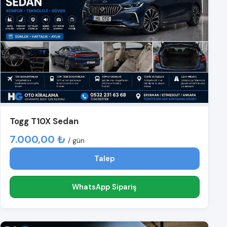
Togg T10X Sedan
7.000,00 ₺
/ gün
Talep
WhatsApp Sipariş