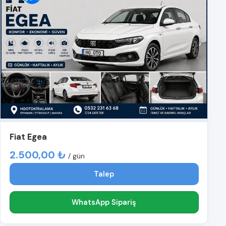
Fiat Egea
2.500,00 ₺
/ gün
Talep
WhatsApp Sipariş