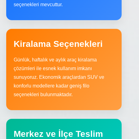
seçenekleri mevcuttur.
Kiralama Seçenekleri
Günlük, haftalık ve aylık araç kiralama
çözümleri ile esnek kullanım imkanı
sunuyoruz. Ekonomik araçlardan SUV ve
konforlu modellere kadar geniş filo
seçenekleri bulunmaktadır.
Merkez ve İlçe Teslim