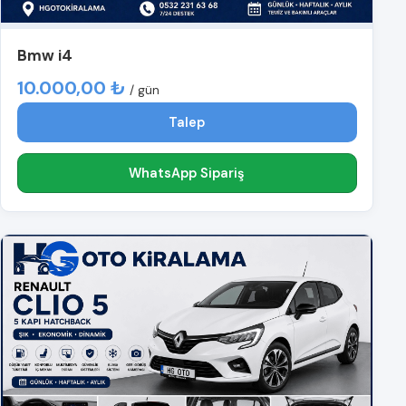
Bmw i4
10.000,00 ₺
/ gün
Talep
WhatsApp Sipariş