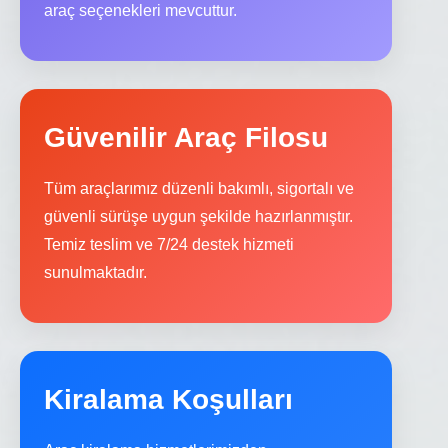
araç seçenekleri mevcuttur.
Güvenilir Araç Filosu
Tüm araçlarımız düzenli bakımlı, sigortalı ve
güvenli sürüşe uygun şekilde hazırlanmıştır.
Temiz teslim ve 7/24 destek hizmeti
sunulmaktadır.
Kiralama Koşulları