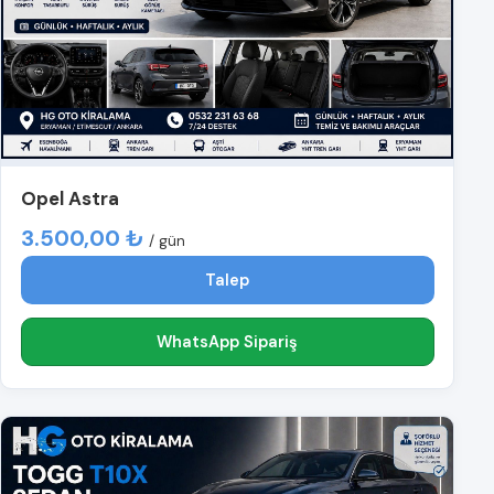
Opel Astra
3.500,00 ₺
/ gün
Talep
WhatsApp Sipariş