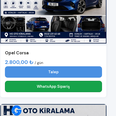
Opel Corsa
2.800,00 ₺
/ gün
Talep
WhatsApp Sipariş