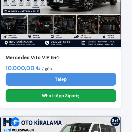
Mercedes Vito VIP 8+1
10.000,00 ₺
/ gün
Talep
WhatsApp Sipariş