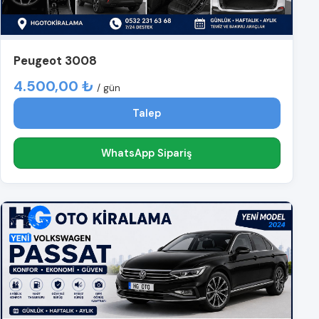
Peugeot 3008
4.500,00 ₺
/ gün
Talep
WhatsApp Sipariş