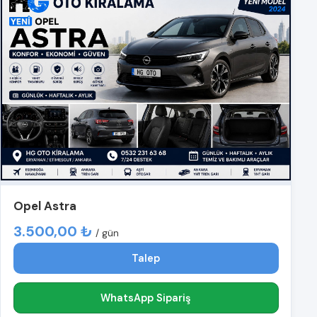
Opel Astra
3.500,00 ₺
/ gün
Talep
WhatsApp Sipariş