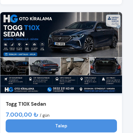
Togg T10X Sedan
7.000,00 ₺
/ gün
Talep