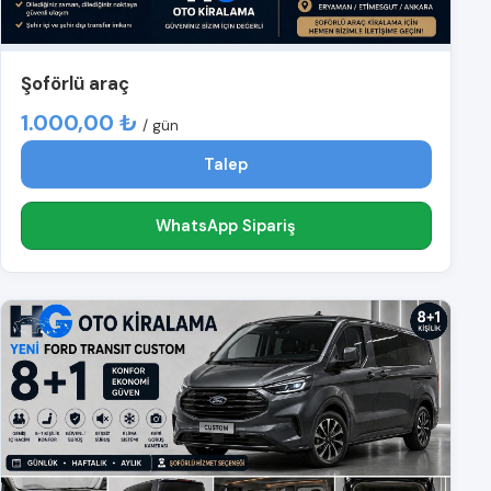
Şoförlü araç
1.000,00 ₺
/ gün
Talep
WhatsApp Sipariş