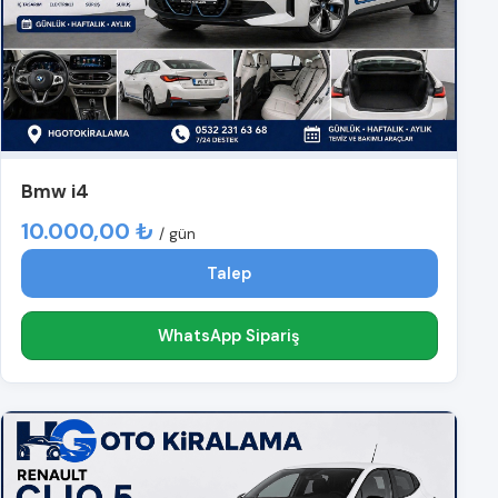
Bmw i4
10.000,00 ₺
/ gün
Talep
WhatsApp Sipariş