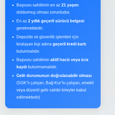
Başvuru sahibinin en az
21 yaşını
doldurmuş olması zorunludur.
En az
2 yıllık geçerli sürücü belgesi
gerekmektedir.
Depozito ve güvenlik işlemleri için
kiralayan kişi adına
geçerli kredi kartı
bulunmalıdır.
Başvuru sahibinin
aktif haciz veya icra
kaydı
bulunmamalıdır.
Gelir durumunun doğrulanabilir olması
(SGK’lı çalışan, Bağ-Kur’lu çalışan, emekli
veya düzenli gelir sahibi bireyler kabul
edilmektedir)