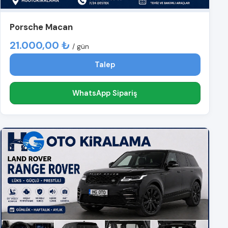
Porsche Macan
21.000,00 ₺
/ gün
Talep
WhatsApp Sipariş