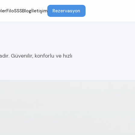
ler
Filo
SSS
Blog
İletişim
Rezervasyon
ır. Güvenilir, konforlu ve hızlı