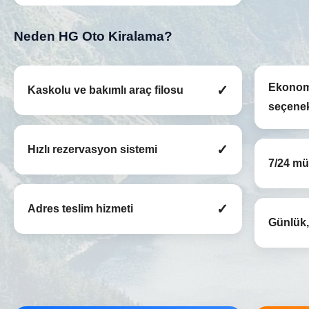
Neden HG Oto Kiralama?
Ekonom
✓
Kaskolu ve bakımlı araç filosu
seçenek
✓
Hızlı rezervasyon sistemi
7/24 mü
✓
Adres teslim hizmeti
Günlük, 