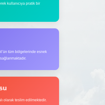
ek kullanıcıya pratik bir
göl’ün tüm bölgelerinde esnek
 sağlanmaktadır.
osu
ı olarak teslim edilmektedir.