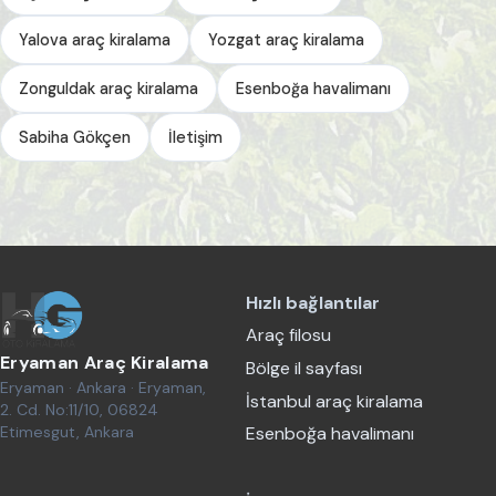
Yalova araç kiralama
Yozgat araç kiralama
Zonguldak araç kiralama
Esenboğa havalimanı
Sabiha Gökçen
İletişim
Hızlı bağlantılar
Araç filosu
Eryaman Araç Kiralama
Bölge il sayfası
Eryaman · Ankara · Eryaman,
İstanbul araç kiralama
2. Cd. No:11/10, 06824
Etimesgut, Ankara
Esenboğa havalimanı