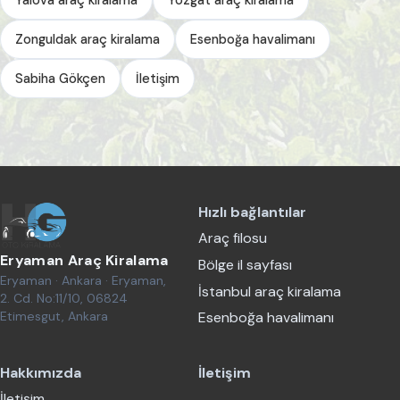
Zonguldak araç kiralama
Esenboğa havalimanı
Sabiha Gökçen
İletişim
Hızlı bağlantılar
Araç filosu
Eryaman Araç Kiralama
Bölge il sayfası
Eryaman · Ankara · Eryaman,
İstanbul araç kiralama
2. Cd. No:11/10, 06824
Etimesgut, Ankara
Esenboğa havalimanı
Hakkımızda
İletişim
İletişim