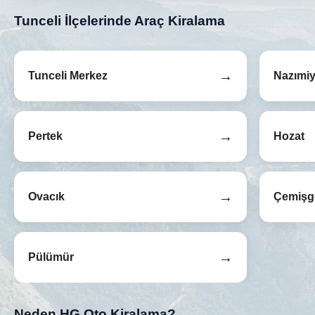
Tunceli İlçelerinde Araç Kiralama
→
Tunceli Merkez
Nazımi
→
Pertek
Hozat
→
Ovacık
Çemişg
→
Pülümür
Neden HG Oto Kiralama?