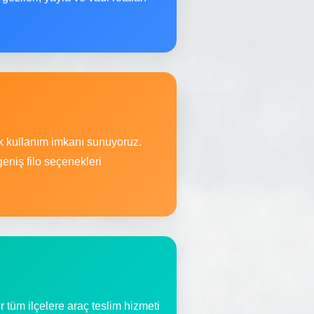
ek kullanım imkanı sunuyoruz.
eniş filo seçenekleri
 tüm ilçelere araç teslim hizmeti