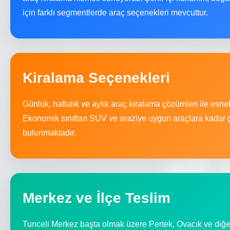
için farklı segmentlerde araç seçenekleri mevcuttur.
Kiralama Seçenekleri
Günlük, haftalık ve aylık araç kiralama çözümleri ile esn
Ekonomik sınıftan SUV ve araziye uygun araçlara kadar g
bulunmaktadır.
Merkez ve İlçe Teslim
Tunceli Merkez başta olmak üzere Pertek, Ovacık ve diğer