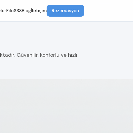
ler
Filo
SSS
Blog
İletişim
Rezervasyon
adır. Güvenilir, konforlu ve hızlı