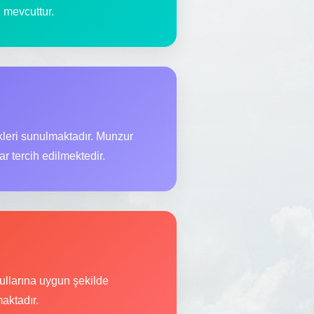
i mevcuttur.
kleri sunulmaktadır. Munzur
r tercih edilmektedir.
şullarına uygun şekilde
aktadır.