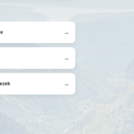
→
ye
→
→
ezek