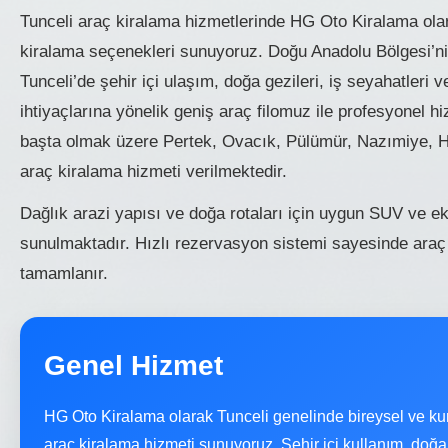
Tunceli araç kiralama hizmetlerinde HG Oto Kiralama olar
kiralama seçenekleri sunuyoruz. Doğu Anadolu Bölgesi’nin
Tunceli’de şehir içi ulaşım, doğa gezileri, iş seyahatleri
ihtiyaçlarına yönelik geniş araç filomuz ile profesyonel 
başta olmak üzere Pertek, Ovacık, Pülümür, Nazımiye, H
araç kiralama hizmeti verilmektedir.
Dağlık arazi yapısı ve doğa rotaları için uygun SUV ve 
sunulmaktadır. Hızlı rezervasyon sistemi sayesinde araç
tamamlanır.
Genel Hizmet
HG Oto Kiralama olarak Tunceli genelinde bireysel ve ku
araç kiralama hizmeti sunuyoruz. Şehir içi kullanım, doğa g