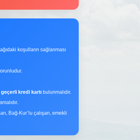
şağıdaki koşulların sağlanması
orunludur.
a
geçerli kredi kartı
bulunmalıdır.
malıdır.
şan, Bağ-Kur’lu çalışan, emekli