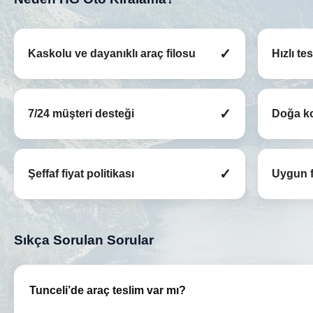
✓
Kaskolu ve dayanıklı araç filosu
Hızlı te
✓
7/24 müşteri desteği
Doğa ko
✓
Şeffaf fiyat politikası
Uygun f
Sıkça Sorulan Sorular
Tunceli’de araç teslim var mı?