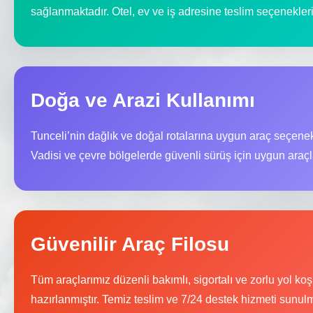
sağlanmaktadır. Otel, ev ve iş adresine teslim seçenekler
Doğa ve Arazi Kullanımı
Tunceli’nin dağlık ve doğal rotalarına uygun araç seçene
Vadisi ve çevre bölgelerde güvenli sürüş için uygun araçla
Güvenilir Araç Filosu
Tüm araçlarımız düzenli bakımlı, sigortalı ve zorlu yol ko
hazırlanmıştır. Temiz teslim ve 7/24 destek hizmeti sunulm