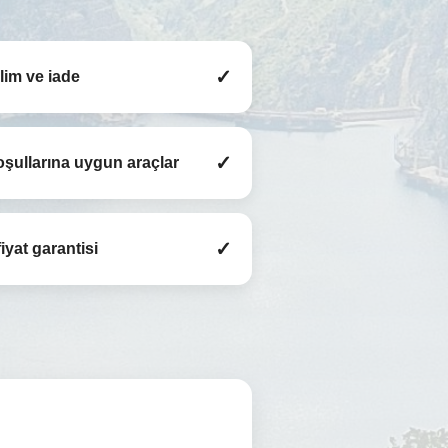
✓
slim ve iade
✓
şullarına uygun araçlar
✓
iyat garantisi