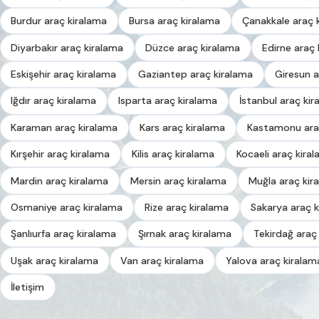
Burdur araç kiralama
Bursa araç kiralama
Çanakkale araç 
Diyarbakır araç kiralama
Düzce araç kiralama
Edirne araç 
Eskişehir araç kiralama
Gaziantep araç kiralama
Giresun a
Iğdır araç kiralama
Isparta araç kiralama
İstanbul araç kir
Karaman araç kiralama
Kars araç kiralama
Kastamonu ara
Kırşehir araç kiralama
Kilis araç kiralama
Kocaeli araç kira
Mardin araç kiralama
Mersin araç kiralama
Muğla araç kir
Osmaniye araç kiralama
Rize araç kiralama
Sakarya araç k
Şanlıurfa araç kiralama
Şırnak araç kiralama
Tekirdağ araç
Uşak araç kiralama
Van araç kiralama
Yalova araç kiralam
İletişim