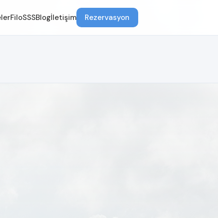
ler
Filo
SSS
Blog
İletişim
Rezervasyon