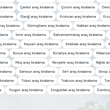
kiralama
Çankırı araç kiralama
Çorum araç kiralama
Deni
kiralama
Elazığ araç kiralama
Erzincan araç kiralama
Erz
raç kiralama
Gümüşhane araç kiralama
Hakkari araç kiralam
alama
İzmir araç kiralama
Kahramanmaraş araç kiralama
ç kiralama
Kayseri araç kiralama
Kırıkkale araç kiralama
lama
Konya araç kiralama
Kütahya araç kiralama
Malatya
alama
Muş araç kiralama
Nevşehir araç kiralama
Niğde ar
iralama
Samsun araç kiralama
Siirt araç kiralama
Sinop 
 kiralama
Tokat araç kiralama
Trabzon araç kiralama
Tun
a
Yozgat araç kiralama
Zonguldak araç kiralama
Esenboğ