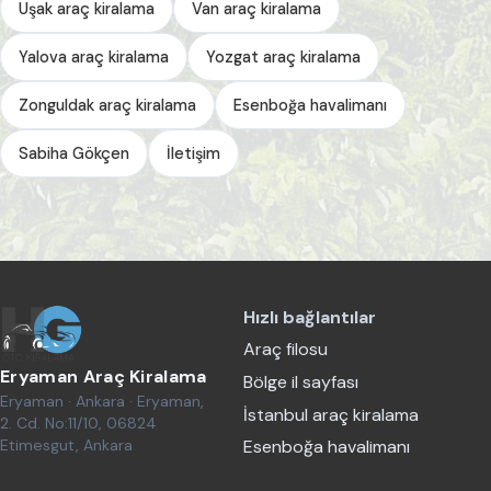
Uşak araç kiralama
Van araç kiralama
Yalova araç kiralama
Yozgat araç kiralama
Zonguldak araç kiralama
Esenboğa havalimanı
Sabiha Gökçen
İletişim
Hızlı bağlantılar
Araç filosu
Eryaman Araç Kiralama
Bölge il sayfası
Eryaman · Ankara · Eryaman,
İstanbul araç kiralama
2. Cd. No:11/10, 06824
Etimesgut, Ankara
Esenboğa havalimanı