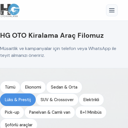
HG OTO Kiralama Araç Filomuz
Müsaitlik ve kampanyalar için telefon veya WhatsApp ile
teyit almanızı öneririz.
Tümü
Ekonomi
Sedan & Orta
Lüks & Prestij
SUV & Crossover
Elektrikli
Pick-up
Panelvan & Camlı van
8+1 Minibüs
Şoförlü araçlar