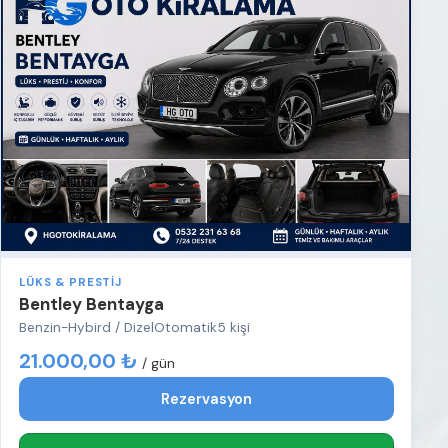
LÜKS & PRESTIJ
Bentley Bentayga
Benzin-Hybird / Dizel
Otomatik
5 kişi
21.000,00 ₺
/ gün
Rezervasyon