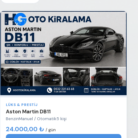
LÜKS & PRESTIJ
Aston Martin DB11
Benzin
Manuel / Otomatik
5 kişi
24.000,00 ₺
/ gün