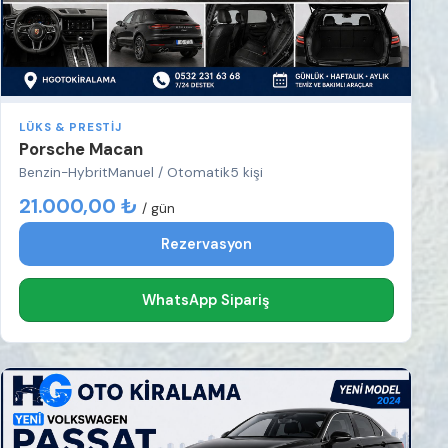
LÜKS & PRESTIJ
Porsche Macan
Benzin-Hybrit
Manuel / Otomatik
5 kişi
21.000,00 ₺
/ gün
Rezervasyon
WhatsApp Sipariş