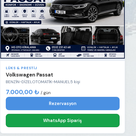
LÜKS & PRESTIJ
Volkswagen Passat
BENZİN-DİZEL
OTOMATİK-MANUEL
5 kişi
7.000,00 ₺
/ gün
Rezervasyon
WhatsApp Sipariş