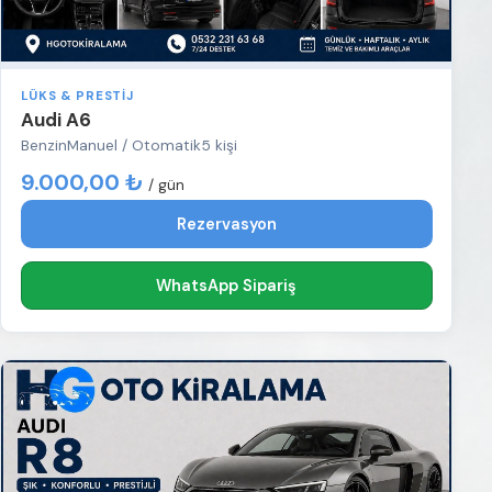
LÜKS & PRESTIJ
Audi A6
Benzin
Manuel / Otomatik
5 kişi
9.000,00 ₺
/ gün
Rezervasyon
WhatsApp Sipariş