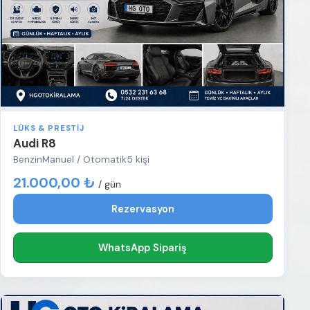
LÜKS & PRESTIJ
Audi R8
Benzin
Manuel / Otomatik
5 kişi
21.000,00 ₺
/ gün
Rezervasyon
WhatsApp Sipariş