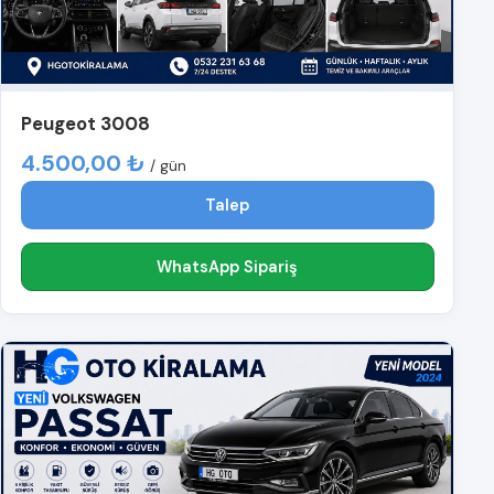
Peugeot 3008
4.500,00 ₺
/ gün
Talep
WhatsApp Sipariş