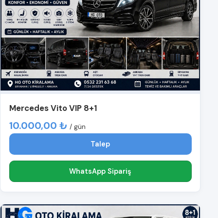
Mercedes Vito VIP 8+1
10.000,00 ₺
/ gün
Talep
WhatsApp Sipariş