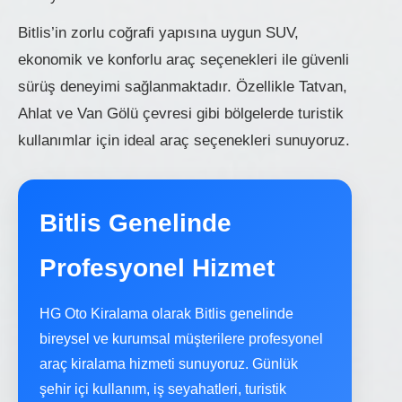
Bitlis’in zorlu coğrafi yapısına uygun SUV,
ekonomik ve konforlu araç seçenekleri ile güvenli
sürüş deneyimi sağlanmaktadır. Özellikle Tatvan,
Ahlat ve Van Gölü çevresi gibi bölgelerde turistik
kullanımlar için ideal araç seçenekleri sunuyoruz.
Bitlis Genelinde
Profesyonel Hizmet
HG Oto Kiralama olarak Bitlis genelinde
bireysel ve kurumsal müşterilere profesyonel
araç kiralama hizmeti sunuyoruz. Günlük
şehir içi kullanım, iş seyahatleri, turistik