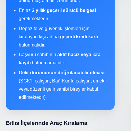
doldurmuş olması zorunludur.
En az
2 yıllık geçerli sürücü belgesi
gerekmektedir.
Depozito ve güvenlik işlemleri için
kiralayan kişi adına
geçerli kredi kartı
bulunmalıdır.
Başvuru sahibinin
aktif haciz veya icra
kaydı
bulunmamalıdır.
Gelir durumunun doğrulanabilir olması
(SGK’lı çalışan, Bağ-Kur’lu çalışan, emekli
veya düzenli gelir sahibi bireyler kabul
edilmektedir)
Bitlis İlçelerinde Araç Kiralama