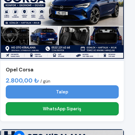
Opel Corsa
2.800,00 ₺
/ gün
Talep
WhatsApp Sipariş