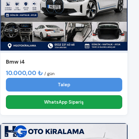
Bmw i4
10.000,00 ₺
/ gün
Talep
WhatsApp Sipariş