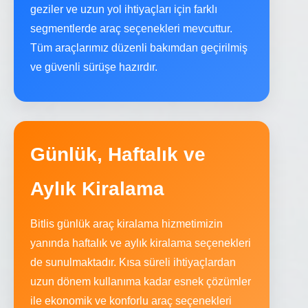
geziler ve uzun yol ihtiyaçları için farklı
segmentlerde araç seçenekleri mevcuttur.
Tüm araçlarımız düzenli bakımdan geçirilmiş
ve güvenli sürüşe hazırdır.
Günlük, Haftalık ve
Aylık Kiralama
Bitlis günlük araç kiralama hizmetimizin
yanında haftalık ve aylık kiralama seçenekleri
de sunulmaktadır. Kısa süreli ihtiyaçlardan
uzun dönem kullanıma kadar esnek çözümler
ile ekonomik ve konforlu araç seçenekleri