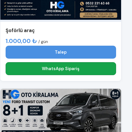
Şoförlü araç
1.000,00 ₺
/ gün
Talep
WhatsApp Sipariş