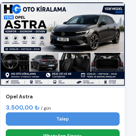
Opel Astra
3.500,00 ₺
/ gün
Talep
WhatsApp Sipariş