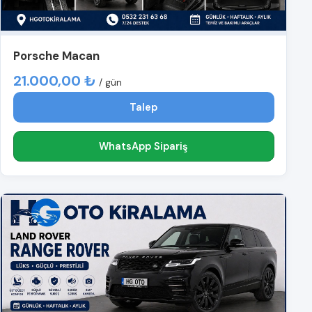
Porsche Macan
21.000,00 ₺
/ gün
Talep
WhatsApp Sipariş