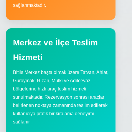
sağlanmaktadır.
Merkez ve İlçe Teslim
Hizmeti
Bitlis Merkez başta olmak üzere Tatvan, Ahlat,
Güroymak, Hizan, Mutki ve Adilcevaz
bölgelerine hızlı araç teslim hizmeti
sunulmaktadır. Rezervasyon sonrası araçlar
belirlenen noktaya zamanında teslim edilerek
kullanıcıya pratik bir kiralama deneyimi
sağlanır.