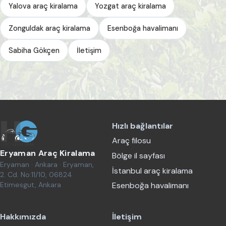
Yalova araç kiralama
Yozgat araç kiralama
Zonguldak araç kiralama
Esenboğa havalimanı
Sabiha Gökçen
İletişim
Hızlı bağlantılar
Araç filosu
Eryaman Araç Kiralama
Bölge il sayfası
Eryaman · Ankara · Eryaman,
İstanbul araç kiralama
2. Cd. No:11/10, 06824
Etimesgut, Ankara
Esenboğa havalimanı
Hakkımızda
İletişim