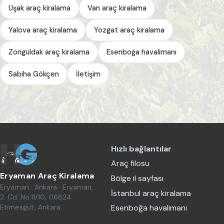
Uşak araç kiralama
Van araç kiralama
Yalova araç kiralama
Yozgat araç kiralama
Zonguldak araç kiralama
Esenboğa havalimanı
Sabiha Gökçen
İletişim
Hızlı bağlantılar
Araç filosu
Eryaman Araç Kiralama
Bölge il sayfası
Eryaman · Ankara · Eryaman,
İstanbul araç kiralama
2. Cd. No:11/10, 06824
Etimesgut, Ankara
Esenboğa havalimanı