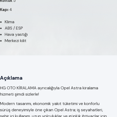
Koltuk
5
Kapı
4
Klima
ABS / ESP
Hava yastığı
Merkezi kilit
Açıklama
HG OTO KİRALAMA ayrıcalığıyla Opel Astra kiralama
hizmeti şimdi sizlerle!
Modern tasarımı, ekonomik yakıt tüketimi ve konforlu
sürüş deneyimiyle öne çıkan Opel Astra; iş seyahatleri,
şehir içi kullanım, uzun yolculuklar ve günlük ihtiyaçlar için