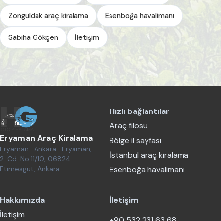
Zonguldak araç kiralama
Esenboğa havalimanı
Sabiha Gökçen
İletişim
Hızlı bağlantılar
Araç filosu
Eryaman Araç Kiralama
Bölge il sayfası
Eryaman · Ankara · Eryaman,
İstanbul araç kiralama
2. Cd. No:11/10, 06824
Etimesgut, Ankara
Esenboğa havalimanı
Hakkımızda
İletişim
İletişim
+90 532 231 63 68