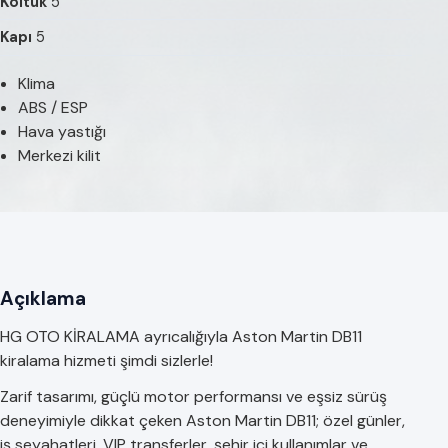
Koltuk
5
Kapı
5
Klima
ABS / ESP
Hava yastığı
Merkezi kilit
Açıklama
HG OTO KİRALAMA ayrıcalığıyla Aston Martin DB11
kiralama hizmeti şimdi sizlerle!
Zarif tasarımı, güçlü motor performansı ve eşsiz sürüş
deneyimiyle dikkat çeken Aston Martin DB11; özel günler,
iş seyahatleri, VIP transferler, şehir içi kullanımlar ve