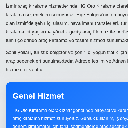
İzmir araç kiralama hizmetlerinde HG Oto Kiralama olarak
kiralama seçenekleri sunuyoruz. Ege Bölgesi’nin en büyük
olan İzmir’de şehir içi ulaşım, havalimanı transferleri, tu
kiralama ihtiyaçlarına yönelik geniş araç filomuz ile prof
tüm ilçelerinde araç kiralama ve teslim hizmeti sunulmakt
Sahil yolları, turistik bölgeler ve şehir içi yoğun trafik i
araç seçenekleri sunulmaktadır. Adrese teslim ve Adnan
hizmeti mevcuttur.
Genel Hizmet
HG Oto Kiralama olarak İzmir genelinde bireysel ve kuru
araç kiralama hizmeti sunuyoruz. Günlük kullanım, iş seyah
dönem kiralamalar için farklı segmentlerde araç seçenekl