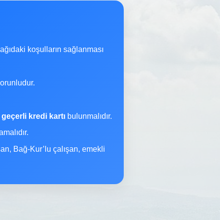
şağıdaki koşulların sağlanması
orunludur.
a
geçerli kredi kartı
bulunmalıdır.
malıdır.
şan, Bağ-Kur’lu çalışan, emekli