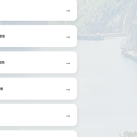
→
→
es
→
en
→
re
→