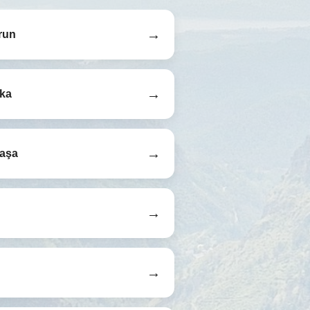
→
run
→
aka
→
aşa
→
→