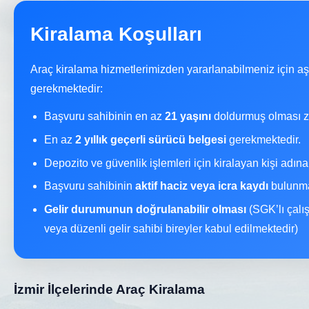
Kiralama Koşulları
Araç kiralama hizmetlerimizden yararlanabilmeniz için a
gerekmektedir:
Başvuru sahibinin en az
21 yaşını
doldurmuş olması z
En az
2 yıllık geçerli sürücü belgesi
gerekmektedir.
Depozito ve güvenlik işlemleri için kiralayan kişi adın
Başvuru sahibinin
aktif haciz veya icra kaydı
bulunma
Gelir durumunun doğrulanabilir olması
(SGK’lı çalı
veya düzenli gelir sahibi bireyler kabul edilmektedir)
İzmir İlçelerinde Araç Kiralama