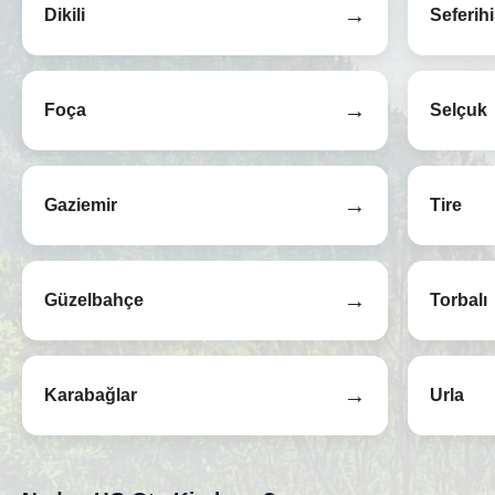
→
Dikili
Seferih
→
Foça
Selçuk
→
Gaziemir
Tire
→
Güzelbahçe
Torbalı
→
Karabağlar
Urla