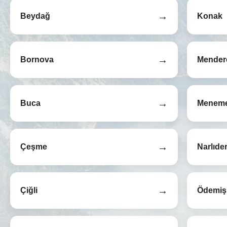
→
Beydağ
Konak
→
Bornova
Mender
→
Buca
Menem
→
Çeşme
Narlıde
→
Çiğli
Ödemiş