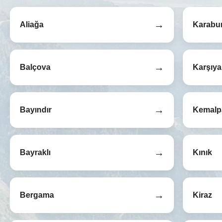
→
Aliağa
Karabu
→
Balçova
Karşıy
→
Bayındır
Kemalp
→
Bayraklı
Kınık
→
Bergama
Kiraz