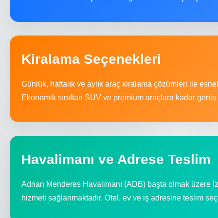
Kiralama Seçenekleri
Günlük, haftalık ve aylık araç kiralama çözümleri ile esn
Ekonomik sınıftan SUV ve premium araçlara kadar geniş f
Havalimanı ve Adrese Teslim
Adnan Menderes Havalimanı (ADB) başta olmak üzere İzmi
hizmeti sağlanmaktadır. Otel, ev ve iş adresine teslim seç