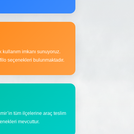
ek kullanım imkanı sunuyoruz.
ilo seçenekleri bulunmaktadır.
r’in tüm ilçelerine araç teslim
enekleri mevcuttur.