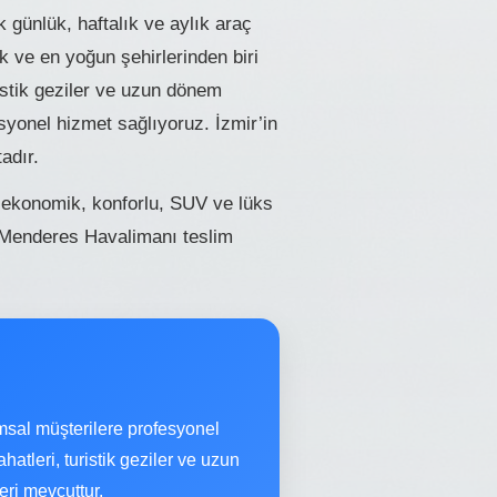
 günlük, haftalık ve aylık araç
 ve en yoğun şehirlerinden biri
ristik geziler ve uzun dönem
esyonel hizmet sağlıyoruz. İzmir’in
adır.
çin ekonomik, konforlu, SUV ve lüks
 Menderes Havalimanı teslim
msal müşterilere profesyonel
atleri, turistik geziler ve uzun
eri mevcuttur.