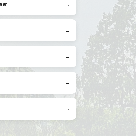
→
isar
→
→
→
→