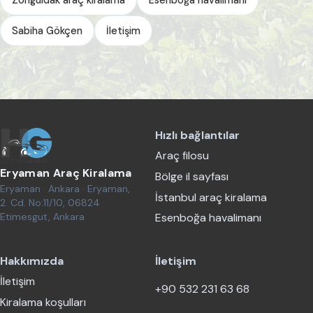
Sabiha Gökçen
İletişim
Hızlı bağlantılar
Araç filosu
Eryaman Araç Kiralama
Bölge il sayfası
Eryaman · Ankara · Eryaman,
İstanbul araç kiralama
2. Cd. No:11/10, 06824
Etimesgut, Ankara
Esenboğa havalimanı
Hakkımızda
İletişim
İletişim
+90 532 231 63 68
Kiralama koşulları