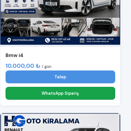
Bmw i4
10.000,00 ₺
/ gün
Talep
WhatsApp Sipariş