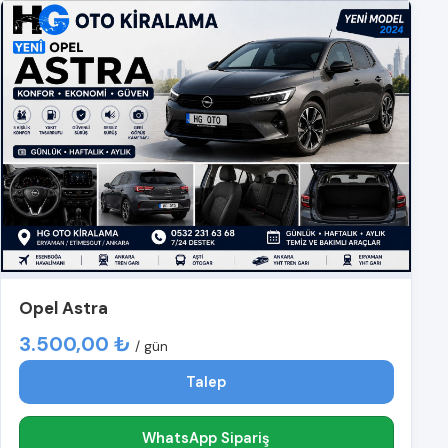
Opel Astra
3.500,00 ₺
/ gün
Talep
WhatsApp Sipariş