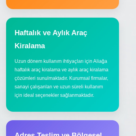
Haftalık ve Aylık Araç
Kiralama
Uzun dönem kullanım ihtiyaçları için Aliağa
haftalık araç kiralama ve aylık araç kiralama
çözümleri sunulmaktadır. Kurumsal firmalar,
sanayi çalışanları ve uzun süreli kullanım
için ideal seçenekler sağlanmaktadır.
Adres Teslim ve Bölgesel