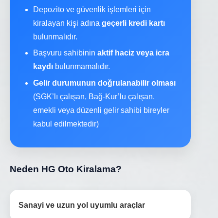
Depozito ve güvenlik işlemleri için
kiralayan kişi adına
geçerli kredi kartı
bulunmalıdır.
Başvuru sahibinin
aktif haciz veya icra
kaydı
bulunmamalıdır.
Gelir durumunun doğrulanabilir olması
(SGK’lı çalışan, Bağ-Kur’lu çalışan,
emekli veya düzenli gelir sahibi bireyler
kabul edilmektedir)
Neden HG Oto Kiralama?
Sanayi ve uzun yol uyumlu araçlar