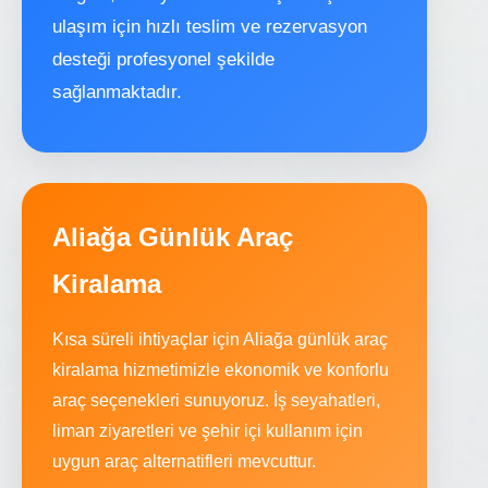
ulaşım için hızlı teslim ve rezervasyon
desteği profesyonel şekilde
sağlanmaktadır.
Aliağa Günlük Araç
Kiralama
Kısa süreli ihtiyaçlar için Aliağa günlük araç
kiralama hizmetimizle ekonomik ve konforlu
araç seçenekleri sunuyoruz. İş seyahatleri,
liman ziyaretleri ve şehir içi kullanım için
uygun araç alternatifleri mevcuttur.