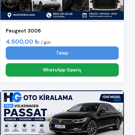
Peugeot 3008
4.500,00 ₺
/ gün
Talep
WhatsApp Sipariş