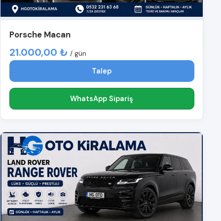
Porsche Macan
21.000,00 ₺
/ gün
Talep
WhatsApp Sipariş