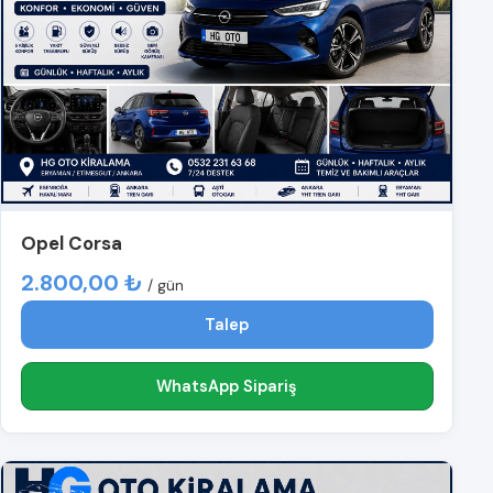
Opel Corsa
2.800,00 ₺
/ gün
Talep
WhatsApp Sipariş