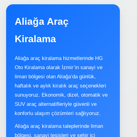
Aliağa Araç
Kiralama
Aliağa araç kiralama hizmetlerinde HG
Oto Kiralama olarak İzmir’in sanayi ve
liman bölgesi olan Aliağa’da günlük,
haftalık ve aylık kiralık araç seçenekleri
sunuyoruz. Ekonomik, dizel, otomatik ve
SUV araç alternatifleriyle güvenli ve
konforlu ulaşım çözümleri sağlıyoruz.
Aliağa araç kiralama taleplerinde liman
bölgesi, sanayi tesisleri ve şehir içi