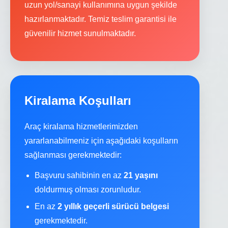
uzun yol/sanayi kullanımına uygun şekilde
hazırlanmaktadır. Temiz teslim garantisi ile
güvenilir hizmet sunulmaktadır.
Kiralama Koşulları
Araç kiralama hizmetlerimizden
yararlanabilmeniz için aşağıdaki koşulların
sağlanması gerekmektedir:
Başvuru sahibinin en az
21 yaşını
doldurmuş olması zorunludur.
En az
2 yıllık geçerli sürücü belgesi
gerekmektedir.