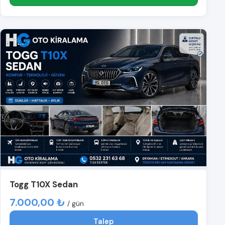
Togg T10X Sedan
7.000,00 ₺
/ gün
Talep