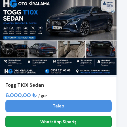
Togg T10X Sedan
6.000,00 ₺
/ gün
Talep
WhatsApp Sipariş