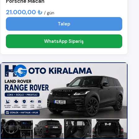
Porsche Macan
21.000,00 ₺
/ gün
Talep
WhatsApp Sipariş