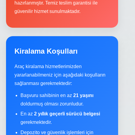
hazırlanmıştır. Temiz teslim garantisi ile
güvenilir hizmet sunulmaktadır.
Kiralama Koşulları
Araç kiralama hizmetlerimizden
yararlanabilmeniz için aşağıdaki koşulların
sağlanması gerekmektedir:
Başvuru sahibinin en az
21 yaşını
doldurmuş olması zorunludur.
En az
2 yıllık geçerli sürücü belgesi
gerekmektedir.
Depozito ve güvenlik işlemleri için