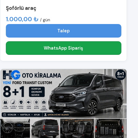
Şoförlü araç
1.000,00 ₺
/ gün
Talep
WhatsApp Sipariş