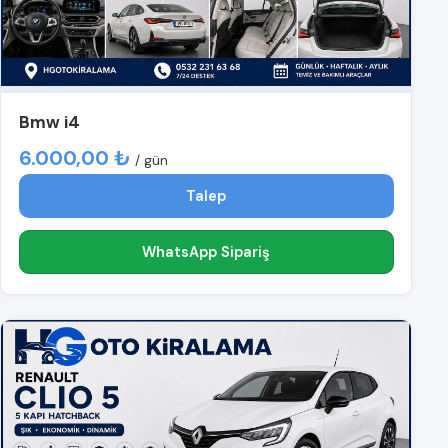
Bmw i4
6.000,00 ₺
/ gün
Talep
WhatsApp Sipariş