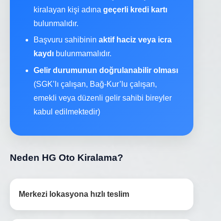
kiralayan kişi adına
geçerli kredi kartı
bulunmalıdır.
Başvuru sahibinin
aktif haciz veya icra
kaydı
bulunmamalıdır.
Gelir durumunun doğrulanabilir olması
(SGK’lı çalışan, Bağ-Kur’lu çalışan,
emekli veya düzenli gelir sahibi bireyler
kabul edilmektedir)
Neden HG Oto Kiralama?
Merkezi lokasyona hızlı teslim