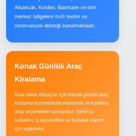
Alsancak, Kordon, Basmane ve tüm
merkez bölgelere hızlı teslim ve
rezervasyon desteği sunulmaktadır.
Konak Günlük Araç
Kiralama
Kısa süreli ihtiyaçlar için Konak günlük araç
kiralama hizmetimizle ekonomik ve konforlu
araç seçenekleri sunuyoruz. Şehir içi
kullanım, iş seyahatleri ve bireysel ulaşım
için uygundur.