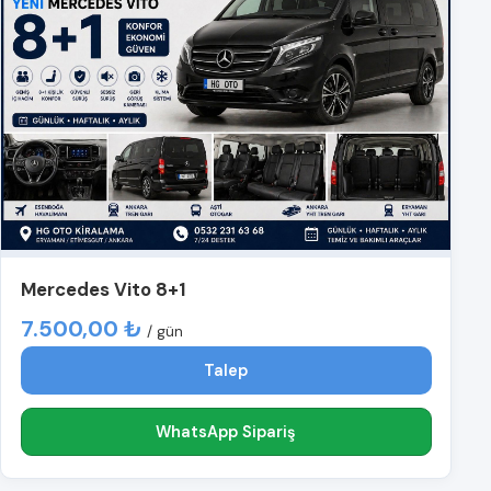
Mercedes Vito 8+1
7.500,00 ₺
/ gün
Talep
WhatsApp Sipariş