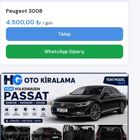
Peugeot 3008
4.500,00 ₺
/ gün
Talep
WhatsApp Sipariş