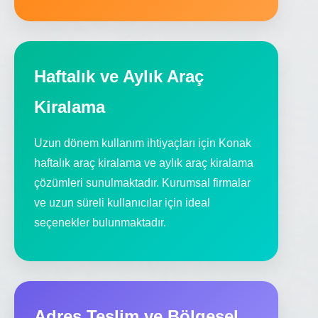
Haftalık ve Aylık Araç
Kiralama
Uzun dönem kullanım ihtiyaçları için Konak
haftalık araç kiralama ve aylık araç kiralama
çözümleri sunulmaktadır. Kurumsal firmalar
ve uzun süreli kullanıcılar için ideal
seçenekler bulunmaktadır.
Adres Teslim ve Bölgesel