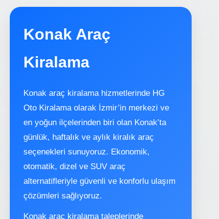
Konak Araç
Kiralama
Konak araç kiralama hizmetlerinde HG
Oto Kiralama olarak İzmir’in merkezi ve
en yoğun ilçelerinden biri olan Konak’ta
günlük, haftalık ve aylık kiralık araç
seçenekleri sunuyoruz. Ekonomik,
otomatik, dizel ve SUV araç
alternatifleriyle güvenli ve konforlu ulaşım
çözümleri sağlıyoruz.
Konak araç kiralama taleplerinde