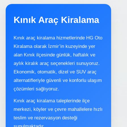
Kınık Araç Kiralama
Kınık araç kiralama hizmetlerinde HG Oto
Kiralama olarak İzmir’in kuzeyinde yer
alan Kınık ilçesinde günlük, haftalık ve
aylık kiralık araç seçenekleri sunuyoruz.
Ekonomik, otomatik, dizel ve SUV araç
alternatifleriyle güvenli ve konforlu ulaşım
çözümleri sağlıyoruz.
Kınık araç kiralama taleplerinde ilçe
merkezi, köyler ve çevre mahallelere hızlı
teslim ve rezervasyon desteği
sunulmaktadır.