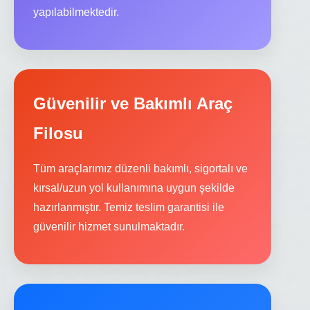
yapılabilmektedir.
Güvenilir ve Bakımlı Araç
Filosu
Tüm araçlarımız düzenli bakımlı, sigortalı ve
kırsal/uzun yol kullanımına uygun şekilde
hazırlanmıştır. Temiz teslim garantisi ile
güvenilir hizmet sunulmaktadır.