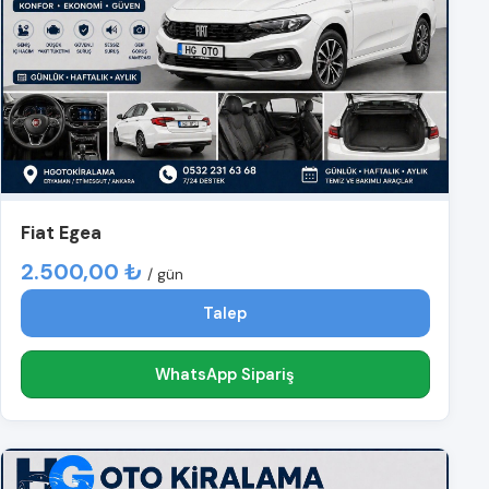
Fiat Egea
2.500,00 ₺
/ gün
Talep
WhatsApp Sipariş