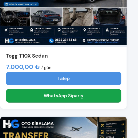
Togg T10X Sedan
7.000,00 ₺
/ gün
Talep
WhatsApp Sipariş