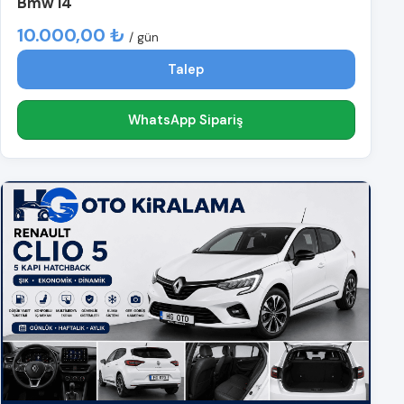
Bmw i4
10.000,00 ₺
/ gün
Talep
WhatsApp Sipariş