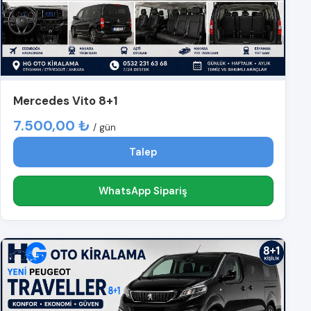
Mercedes Vito 8+1
7.500,00 ₺
/ gün
Talep
WhatsApp Sipariş