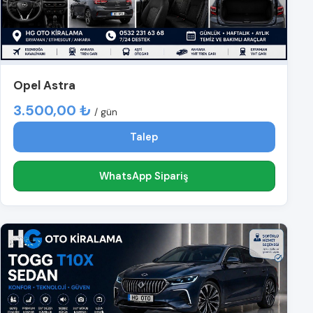
Opel Astra
3.500,00 ₺
/ gün
Talep
WhatsApp Sipariş