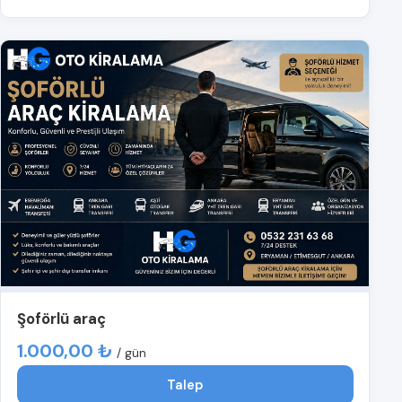
Şoförlü araç
1.000,00 ₺
/ gün
Talep