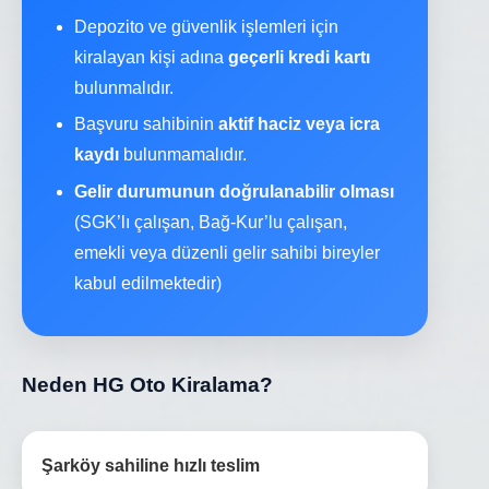
Depozito ve güvenlik işlemleri için
kiralayan kişi adına
geçerli kredi kartı
bulunmalıdır.
Başvuru sahibinin
aktif haciz veya icra
kaydı
bulunmamalıdır.
Gelir durumunun doğrulanabilir olması
(SGK’lı çalışan, Bağ-Kur’lu çalışan,
emekli veya düzenli gelir sahibi bireyler
kabul edilmektedir)
Neden HG Oto Kiralama?
Şarköy sahiline hızlı teslim