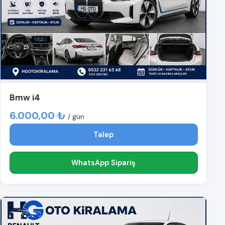
Bmw i4
6.000,00 ₺
/ gün
Talep
WhatsApp Sipariş