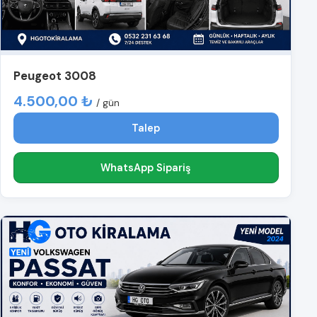
Peugeot 3008
4.500,00 ₺
/ gün
Talep
WhatsApp Sipariş