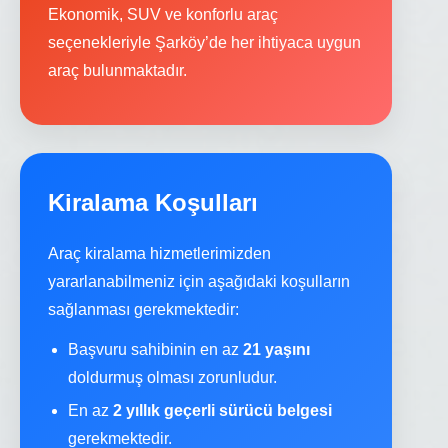
Ekonomik, SUV ve konforlu araç
seçenekleriyle Şarköy’de her ihtiyaca uygun
araç bulunmaktadır.
Kiralama Koşulları
Araç kiralama hizmetlerimizden
yararlanabilmeniz için aşağıdaki koşulların
sağlanması gerekmektedir:
Başvuru sahibinin en az
21 yaşını
doldurmuş olması zorunludur.
En az
2 yıllık geçerli sürücü belgesi
gerekmektedir.