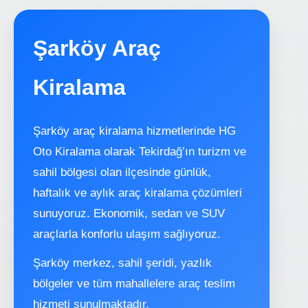
Şarköy Araç
Kiralama
Şarköy araç kiralama hizmetlerinde HG
Oto Kiralama olarak Tekirdağ’ın turizm ve
sahil bölgesi olan ilçesinde günlük,
haftalık ve aylık araç kiralama çözümleri
sunuyoruz. Ekonomik, sedan ve SUV
araçlarla konforlu ulaşım sağlıyoruz.
Şarköy merkez, sahil şeridi, yazlık
bölgeler ve tüm mahallelere araç teslim
hizmeti sunulmaktadır.