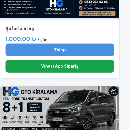
Şoförlü araç
1.000,00 ₺
/ gün
Talep
WhatsApp Sipariş