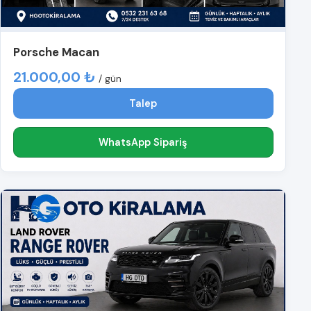
Porsche Macan
21.000,00 ₺
/ gün
Talep
WhatsApp Sipariş