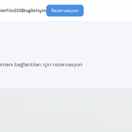
ler
Filo
SSS
Blog
İletişim
Rezervasyon
imanı bağlantıları için rezervasyon