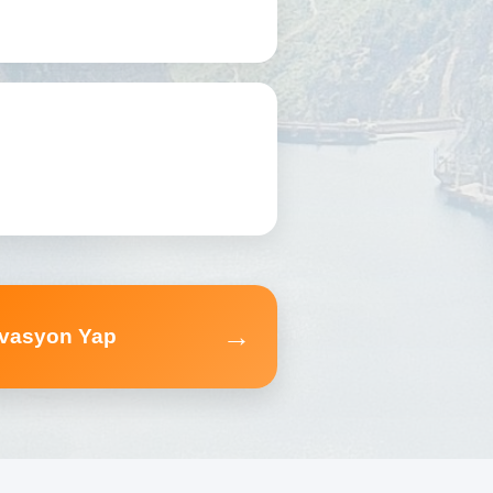
→
vasyon Yap