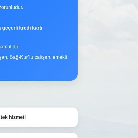
orunludur.
na
geçerli kredi kartı
malıdır.
şan, Bağ-Kur’lu çalışan, emekli
tek hizmeti