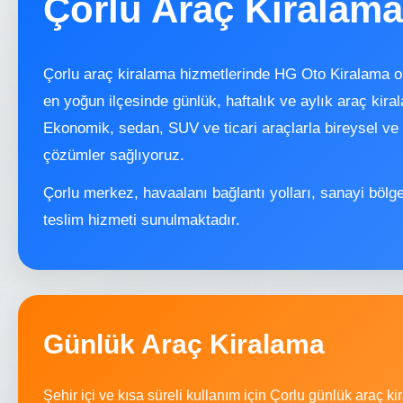
Çorlu Araç Kiralama
Çorlu araç kiralama hizmetlerinde HG Oto Kiralama o
en yoğun ilçesinde günlük, haftalık ve aylık araç kir
Ekonomik, sedan, SUV ve ticari araçlarla bireysel ve
çözümler sağlıyoruz.
Çorlu merkez, havaalanı bağlantı yolları, sanayi bölg
teslim hizmeti sunulmaktadır.
Günlük Araç Kiralama
Şehir içi ve kısa süreli kullanım için Çorlu günlük araç k