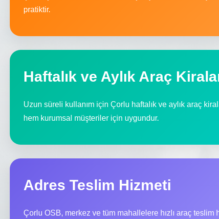
pratiktir.
Haftalık ve Aylık Araç Kiral
Uzun süreli kullanım için Çorlu haftalık ve aylık araç ki
hem kurumsal müşteriler için uygundur.
Adres Teslim Hizmeti
Çorlu OSB, merkez ve tüm mahallelere hızlı araç teslim 