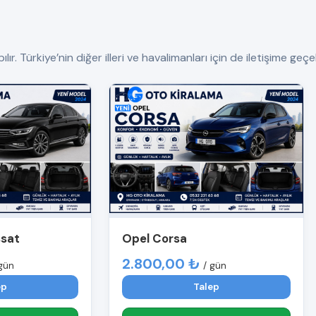
 Türkiye’nin diğer illeri ve havalimanları için de iletişime geçebi
ssat
Opel Corsa
2.800,00 ₺
gün
/ gün
ep
Talep