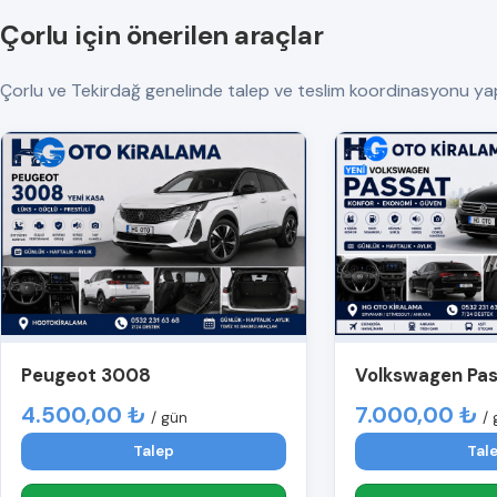
Çorlu için önerilen araçlar
Çorlu ve Tekirdağ genelinde talep ve teslim koordinasyonu yapılır.
Peugeot 3008
Volkswagen Pa
4.500,00 ₺
7.000,00 ₺
/ gün
/ 
Talep
Tal