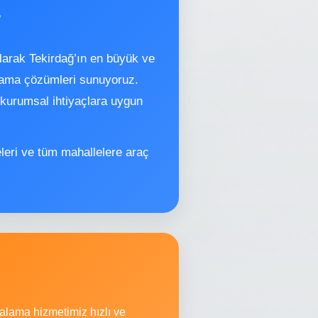
larak Tekirdağ’ın en büyük ve
alama çözümleri sunuyoruz.
 kurumsal ihtiyaçlara uygun
eleri ve tüm mahallelere araç
iralama hizmetimiz hızlı ve