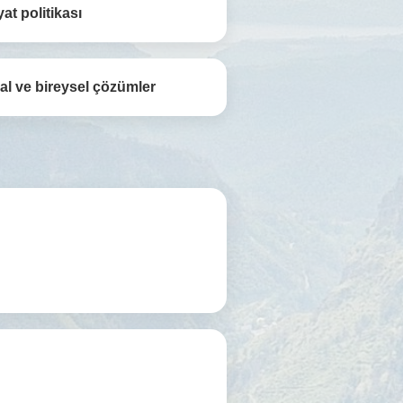
yat politikası
l ve bireysel çözümler