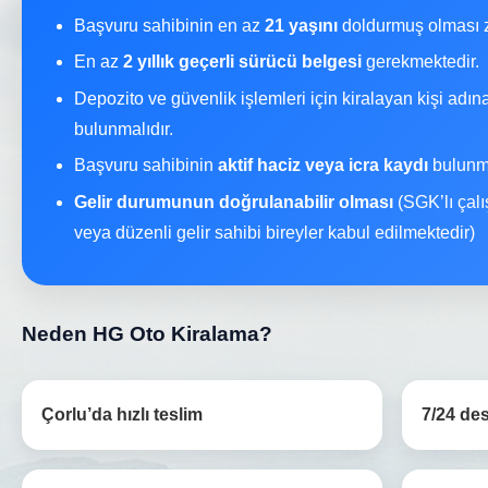
Başvuru sahibinin en az
21 yaşını
doldurmuş olması z
En az
2 yıllık geçerli sürücü belgesi
gerekmektedir.
Depozito ve güvenlik işlemleri için kiralayan kişi adı
bulunmalıdır.
Başvuru sahibinin
aktif haciz veya icra kaydı
bulunma
Gelir durumunun doğrulanabilir olması
(SGK’lı çalı
veya düzenli gelir sahibi bireyler kabul edilmektedir)
Neden HG Oto Kiralama?
Çorlu’da hızlı teslim
7/24 des