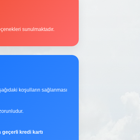
çenekleri sunulmaktadır.
şağıdaki koşulların sağlanması
orunludur.
na
geçerli kredi kartı