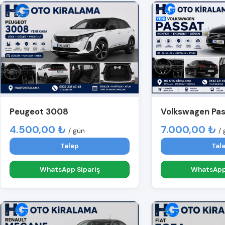
Peugeot 3008
Volkswagen Pa
4.500,00 ₺
7.000,00 ₺
/ gün
/ 
Talep
Tal
WhatsApp Sipariş
WhatsApp 