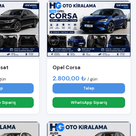
ssat
Opel Corsa
2.800,00 ₺
gün
/ gün
ep
Talep
Sipariş
WhatsApp Sipariş