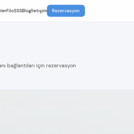
ler
Filo
SSS
Blog
İletişim
Rezervasyon
anı bağlantıları için rezervasyon