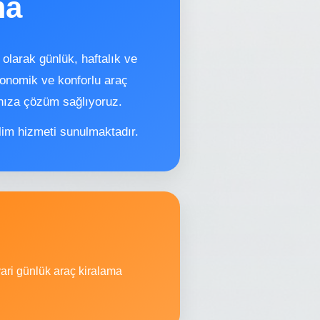
ma
olarak günlük, haftalık ve
konomik ve konforlu araç
rınıza çözüm sağlıyoruz.
lim hizmeti sunulmaktadır.
vari günlük araç kiralama