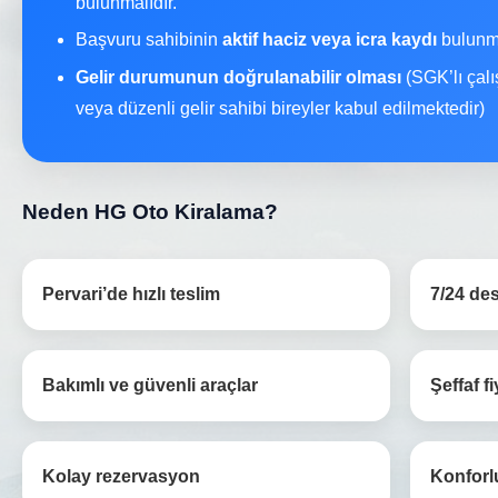
bulunmalıdır.
Başvuru sahibinin
aktif haciz veya icra kaydı
bulunma
Gelir durumunun doğrulanabilir olması
(SGK’lı çalı
veya düzenli gelir sahibi bireyler kabul edilmektedir)
Neden HG Oto Kiralama?
Pervari’de hızlı teslim
7/24 des
Bakımlı ve güvenli araçlar
Şeffaf fi
Kolay rezervasyon
Konforl