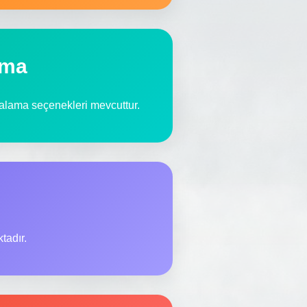
ama
iralama seçenekleri mevcuttur.
tadır.