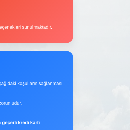
çenekleri sunulmaktadır.
şağıdaki koşulların sağlanması
orunludur.
na
geçerli kredi kartı