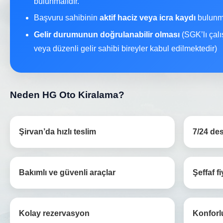
bulunmalıdır.
Başvuru sahibinin
aktif haciz veya icra kaydı
bulunma
Gelir durumunun doğrulanabilir olması
(SGK’lı çalı
veya düzenli gelir sahibi bireyler kabul edilmektedir)
Neden HG Oto Kiralama?
Şirvan’da hızlı teslim
7/24 des
Bakımlı ve güvenli araçlar
Şeffaf fi
Kolay rezervasyon
Konforl