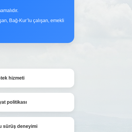
malıdır.
şan, Bağ-Kur’lu çalışan, emekli
tek hizmeti
yat politikası
u sürüş deneyimi