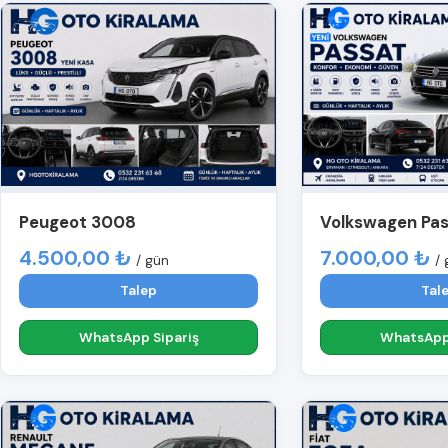
Peugeot 3008
Volkswagen Pa
4.500,00 ₺
7.000,00 ₺
/ gün
/ 
Talep
Tal
WhatsApp Sipariş
WhatsApp 