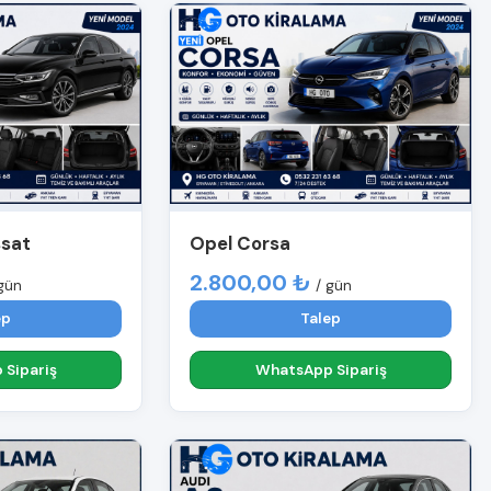
ssat
Opel Corsa
2.800,00 ₺
gün
/ gün
ep
Talep
Sipariş
WhatsApp Sipariş