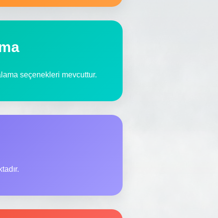
ama
ralama seçenekleri mevcuttur.
tadır.