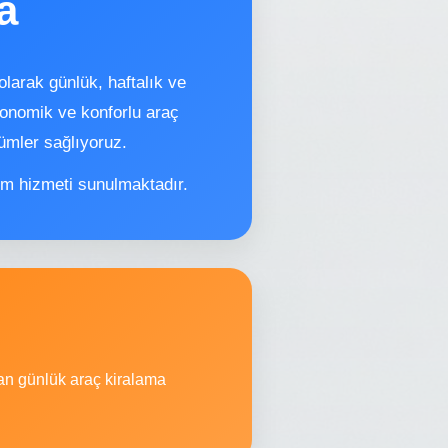
a
larak günlük, haftalık ve
konomik ve konforlu araç
ümler sağlıyoruz.
im hizmeti sunulmaktadır.
rvan günlük araç kiralama