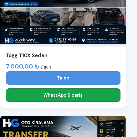
Togg T10X Sedan
7.000,00 ₺
/ gün
Talep
WhatsApp Sipariş