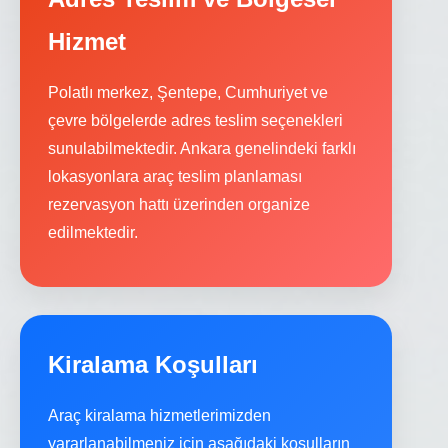
Hizmet
Polatlı merkez, Şentepe, Cumhuriyet ve
çevre bölgelerde adres teslim seçenekleri
sunulabilmektedir. Ankara genelindeki farklı
lokasyonlara araç teslim planlaması
rezervasyon hattı üzerinden organize
edilmektedir.
Kiralama Koşulları
Araç kiralama hizmetlerimizden
yararlanabilmeniz için aşağıdaki koşulların