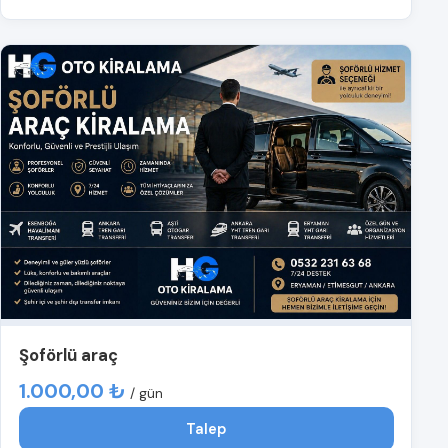
Şoförlü araç
1.000,00 ₺
/ gün
Talep