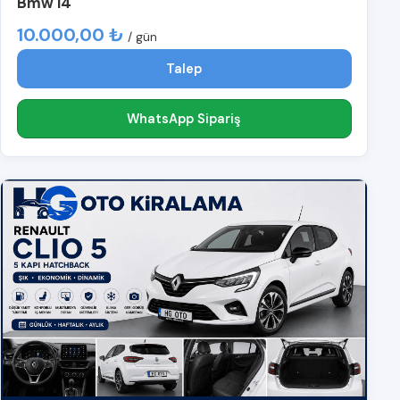
Bmw i4
10.000,00 ₺
/ gün
Talep
WhatsApp Sipariş