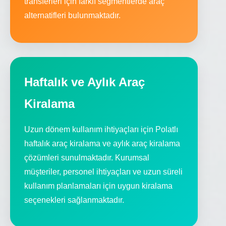
transferleri için farklı segmentlerde araç
alternatifleri bulunmaktadır.
Haftalık ve Aylık Araç
Kiralama
Uzun dönem kullanım ihtiyaçları için Polatlı
haftalık araç kiralama ve aylık araç kiralama
çözümleri sunulmaktadır. Kurumsal
müşteriler, personel ihtiyaçları ve uzun süreli
kullanım planlamaları için uygun kiralama
seçenekleri sağlanmaktadır.