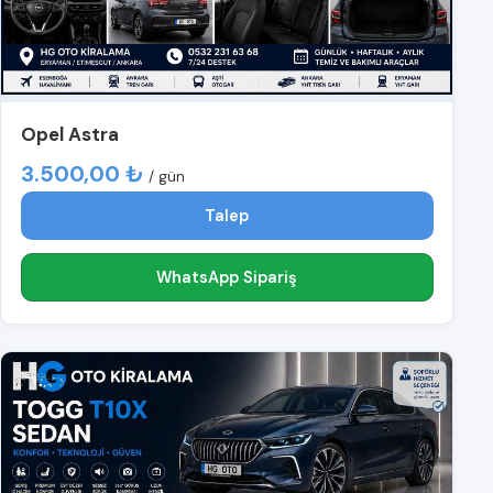
Opel Astra
3.500,00 ₺
/ gün
Talep
WhatsApp Sipariş