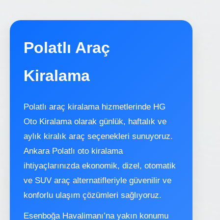
Polatlı Araç
Kiralama
Polatlı araç kiralama hizmetlerinde HG
Oto Kiralama olarak günlük, haftalık ve
aylık kiralık araç seçenekleri sunuyoruz.
Ankara Polatlı oto kiralama
ihtiyaçlarınızda ekonomik, dizel, otomatik
ve SUV araç alternatifleriyle güvenilir ve
konforlu ulaşım çözümleri sağlıyoruz.
Esenboğa Havalimanı’na yakın konumu