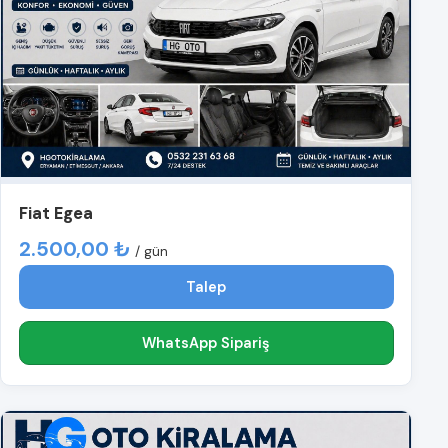
Fiat Egea
2.500,00 ₺
/ gün
Talep
WhatsApp Sipariş