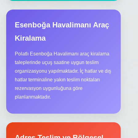
Esenboğa Havalimanı Araç
Kiralama
Polatlı Esenboğa Havalimanı araç kiralama
taleplerinde uçuş saatine uygun teslim
organizasyonu yapılmaktadır. İç hatlar ve dış
hatlar terminaline yakın teslim noktaları
rezervasyon uygunluğuna göre
planlanmaktadır.
Adres Teslim ve Bölgesel