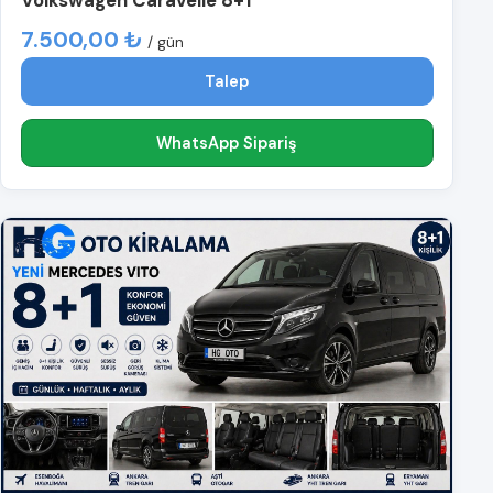
Volkswagen Caravelle 8+1
7.500,00 ₺
/ gün
Talep
WhatsApp Sipariş