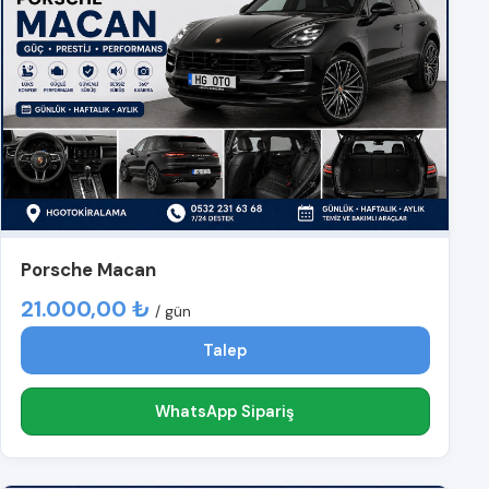
Porsche Macan
21.000,00 ₺
/ gün
Talep
WhatsApp Sipariş