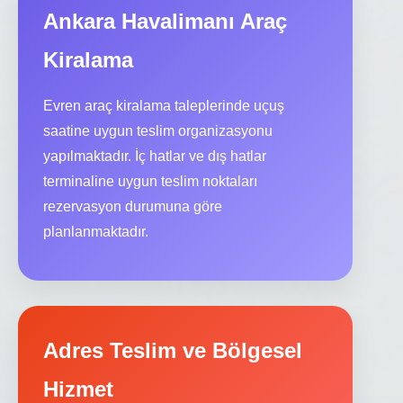
Ankara Havalimanı Araç
Kiralama
Evren araç kiralama taleplerinde uçuş
saatine uygun teslim organizasyonu
yapılmaktadır. İç hatlar ve dış hatlar
terminaline uygun teslim noktaları
rezervasyon durumuna göre
planlanmaktadır.
Adres Teslim ve Bölgesel
Hizmet