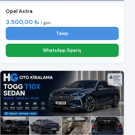
Opel Astra
3.500,00 ₺
/ gün
Talep
WhatsApp Sipariş