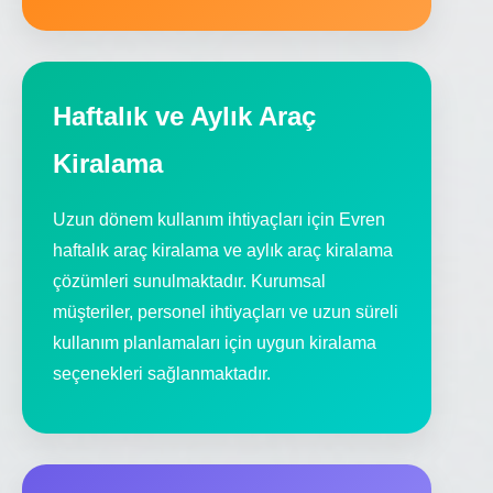
Haftalık ve Aylık Araç
Kiralama
Uzun dönem kullanım ihtiyaçları için Evren
haftalık araç kiralama ve aylık araç kiralama
çözümleri sunulmaktadır. Kurumsal
müşteriler, personel ihtiyaçları ve uzun süreli
kullanım planlamaları için uygun kiralama
seçenekleri sağlanmaktadır.