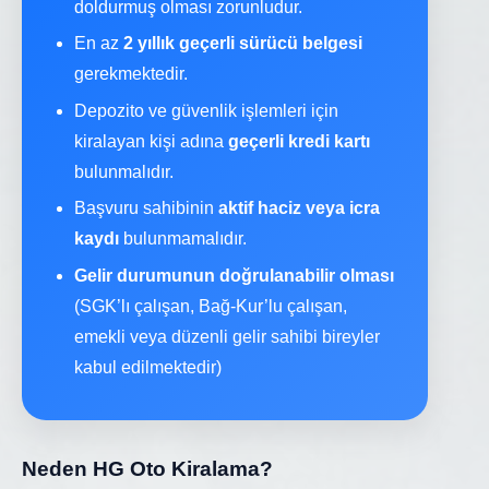
doldurmuş olması zorunludur.
En az
2 yıllık geçerli sürücü belgesi
gerekmektedir.
Depozito ve güvenlik işlemleri için
kiralayan kişi adına
geçerli kredi kartı
bulunmalıdır.
Başvuru sahibinin
aktif haciz veya icra
kaydı
bulunmamalıdır.
Gelir durumunun doğrulanabilir olması
(SGK’lı çalışan, Bağ-Kur’lu çalışan,
emekli veya düzenli gelir sahibi bireyler
kabul edilmektedir)
Neden HG Oto Kiralama?