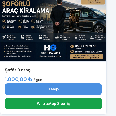
Şoförlü araç
1.000,00 ₺
/ gün
Talep
WhatsApp Sipariş