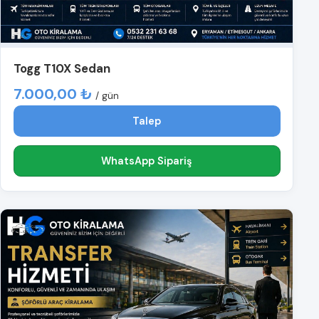
Togg T10X Sedan
7.000,00 ₺
/ gün
Talep
WhatsApp Sipariş