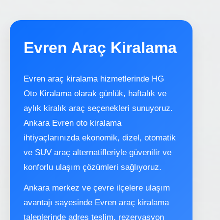
Evren Araç Kiralama
Evren araç kiralama hizmetlerinde HG
Oto Kiralama olarak günlük, haftalık ve
aylık kiralık araç seçenekleri sunuyoruz.
Ankara Evren oto kiralama
ihtiyaçlarınızda ekonomik, dizel, otomatik
ve SUV araç alternatifleriyle güvenilir ve
konforlu ulaşım çözümleri sağlıyoruz.
Ankara merkez ve çevre ilçelere ulaşım
avantajı sayesinde Evren araç kiralama
taleplerinde adres teslim, rezervasyon