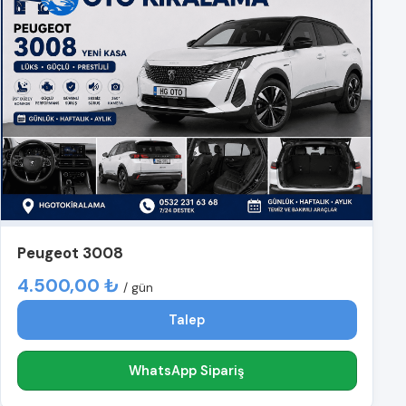
Peugeot 3008
4.500,00 ₺
/ gün
Talep
WhatsApp Sipariş