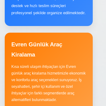
destek ve hızlı teslim süreçleri
profesyonel şekilde organize edilmektedir.
Evren Günlük Araç
Kiralama
Kısa süreli ulaşım ihtiyaçları için Evren
günlük araç kiralama hizmetimizle ekonomik
ve konforlu araç seçenekleri sunuyoruz. İş
seyahatleri, şehir içi kullanım ve özel
ihtiyaçlar için farklı segmentlerde araç
alternatifleri bulunmaktadır.