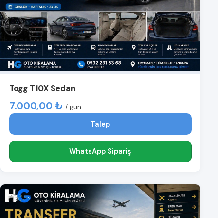
Togg T10X Sedan
7.000,00 ₺
/ gün
Talep
WhatsApp Sipariş