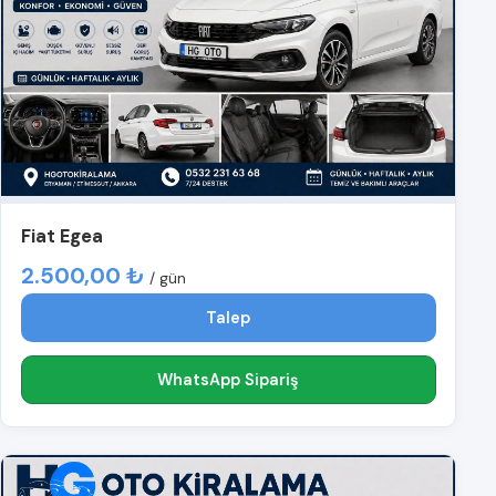
Fiat Egea
2.500,00 ₺
/ gün
Talep
WhatsApp Sipariş