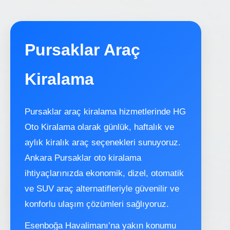
Pursaklar Araç
Kiralama
Pursaklar araç kiralama hizmetlerinde HG
Oto Kiralama olarak günlük, haftalık ve
aylık kiralık araç seçenekleri sunuyoruz.
Ankara Pursaklar oto kiralama
ihtiyaçlarınızda ekonomik, dizel, otomatik
ve SUV araç alternatifleriyle güvenilir ve
konforlu ulaşım çözümleri sağlıyoruz.
Esenboğa Havalimanı’na yakın konumu