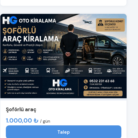
Şoförlü araç
1.000,00 ₺
/ gün
Talep