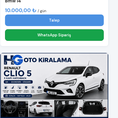
Bmw i4
10.000,00 ₺
/ gün
Talep
WhatsApp Sipariş