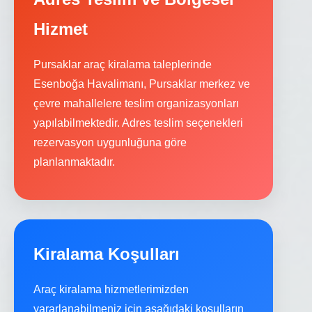
Hizmet
Pursaklar araç kiralama taleplerinde
Esenboğa Havalimanı, Pursaklar merkez ve
çevre mahallelere teslim organizasyonları
yapılabilmektedir. Adres teslim seçenekleri
rezervasyon uygunluğuna göre
planlanmaktadır.
Kiralama Koşulları
Araç kiralama hizmetlerimizden
yararlanabilmeniz için aşağıdaki koşulların