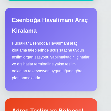
Esenboğa Havalimanı Araç
Kiralama
Pursaklar Esenboğa Havalimanı araç
kiralama taleplerinde uçuş saatine uygun
teslim organizasyonu yapılmaktadır. İç hatlar
ve dış hatlar terminaline yakın teslim
noktaları rezervasyon uygunluğuna göre
planlanmaktadır.
Adres Teslim ve Bölgesel