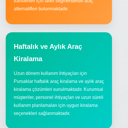
transferleri için farklı segmentlerde araç
alternatifleri bulunmaktadır.
Haftalık ve Aylık Araç
Kiralama
Uzun dönem kullanım ihtiyaçları için
Pursaklar haftalık araç kiralama ve aylık araç
kiralama çözümleri sunulmaktadır. Kurumsal
müşteriler, personel ihtiyaçları ve uzun süreli
kullanım planlamaları için uygun kiralama
seçenekleri sağlanmaktadır.