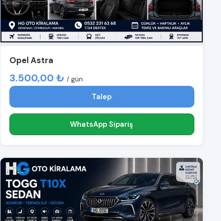
Opel Astra
3.500,00 ₺
/ gün
Talep
WhatsApp Sipariş