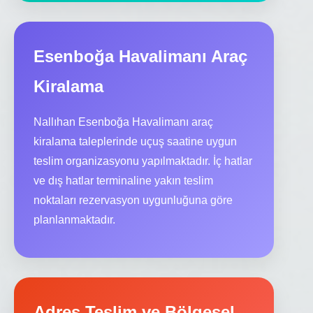
Esenboğa Havalimanı Araç
Kiralama
Nallıhan Esenboğa Havalimanı araç
kiralama taleplerinde uçuş saatine uygun
teslim organizasyonu yapılmaktadır. İç hatlar
ve dış hatlar terminaline yakın teslim
noktaları rezervasyon uygunluğuna göre
planlanmaktadır.
Adres Teslim ve Bölgesel