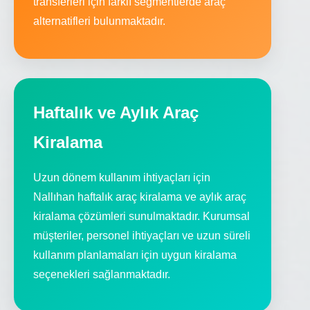
transferleri için farklı segmentlerde araç
alternatifleri bulunmaktadır.
Haftalık ve Aylık Araç
Kiralama
Uzun dönem kullanım ihtiyaçları için
Nallıhan haftalık araç kiralama ve aylık araç
kiralama çözümleri sunulmaktadır. Kurumsal
müşteriler, personel ihtiyaçları ve uzun süreli
kullanım planlamaları için uygun kiralama
seçenekleri sağlanmaktadır.