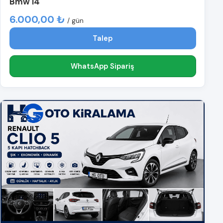
Bmw i4
6.000,00 ₺
/ gün
Talep
WhatsApp Sipariş