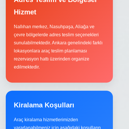
Hizmet
Nallıhan merkez, Nasuhpaşa, Aliağa ve
çevre bölgelerde adres teslim seçenekleri
sunulabilmektedir. Ankara genelindeki farklı
lokasyonlara araç teslim planlaması
rezervasyon hattı üzerinden organize
edilmektedir.
Kiralama Koşulları
Araç kiralama hizmetlerimizden
yararlanabilmeniz için aşağıdaki koşulların