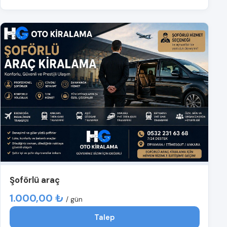
Şoförlü araç
1.000,00 ₺
/ gün
Talep