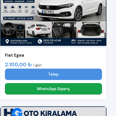
Fiat Egea
2.100,00 ₺
/ gün
Talep
WhatsApp Sipariş