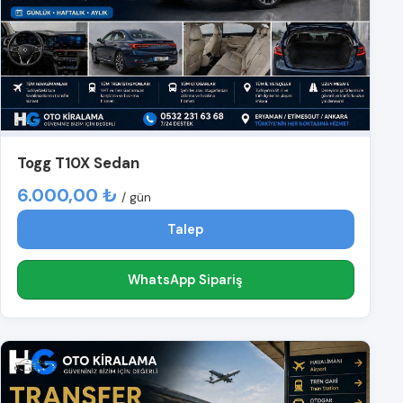
Togg T10X Sedan
6.000,00 ₺
/ gün
Talep
WhatsApp Sipariş