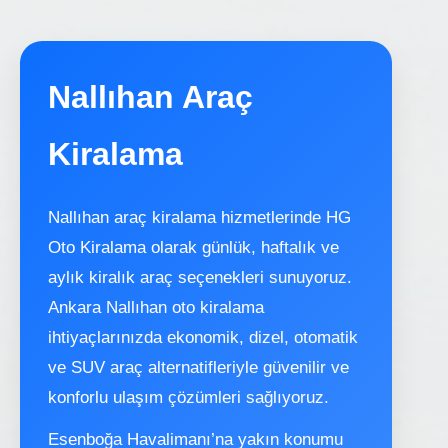
Nallıhan Araç
Kiralama
Nallıhan araç kiralama hizmetlerinde HG
Oto Kiralama olarak günlük, haftalık ve
aylık kiralık araç seçenekleri sunuyoruz.
Ankara Nallıhan oto kiralama
ihtiyaçlarınızda ekonomik, dizel, otomatik
ve SUV araç alternatifleriyle güvenilir ve
konforlu ulaşım çözümleri sağlıyoruz.
Esenboğa Havalimanı’na yakın konumu