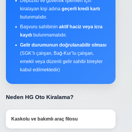
Depozito ve güvenlik işlemleri için
kiralayan kişi adına
geçerli kredi kartı
bulunmalıdır.
Başvuru sahibinin
aktif haciz veya icra
kaydı
bulunmamalıdır.
Gelir durumunun doğrulanabilir olması
(SGK’lı çalışan, Bağ-Kur’lu çalışan,
emekli veya düzenli gelir sahibi bireyler
kabul edilmektedir)
Neden HG Oto Kiralama?
Kaskolu ve bakımlı araç filosu