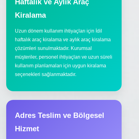
Haftalık ve Aylık Araç
Kiralama
Uzun dönem kullanım ihtiyaçları için İdil
haftalık araç kiralama ve aylık araç kiralama
çözümleri sunulmaktadır. Kurumsal
müşteriler, personel ihtiyaçları ve uzun süreli
kullanım planlamaları için uygun kiralama
seçenekleri sağlanmaktadır.
Adres Teslim ve Bölgesel
Hizmet