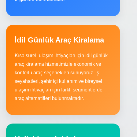
İdil Günlük Araç Kiralama
Kısa süreli ulaşım ihtiyaçları için İdil günlük
araç kiralama hizmetimizle ekonomik ve
konforlu araç seçenekleri sunuyoruz. İş
seyahatleri, şehir içi kullanım ve bireysel
ulaşım ihtiyaçları için farklı segmentlerde
araç alternatifleri bulunmaktadır.