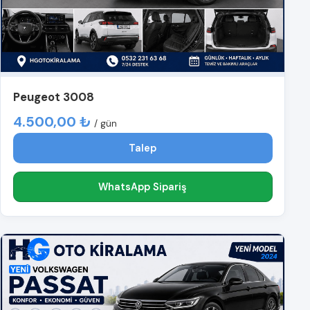
Peugeot 3008
4.500,00 ₺
/ gün
Talep
WhatsApp Sipariş