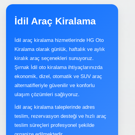
İdil Araç Kiralama
İdil araç kiralama hizmetlerinde HG Oto
Kiralama olarak günlük, haftalık ve aylık
kiralık araç seçenekleri sunuyoruz.
Şırnak İdil oto kiralama ihtiyaçlarınızda
ekonomik, dizel, otomatik ve SUV araç
alternatifleriyle güvenilir ve konforlu
ulaşım çözümleri sağlıyoruz.
İdil araç kiralama taleplerinde adres
teslim, rezervasyon desteği ve hızlı araç
teslim süreçleri profesyonel şekilde
organize edilmektedir.