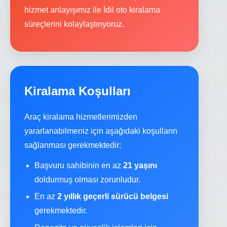
hizmet anlayışımız ile İdil oto kiralama
süreçlerini kolaylaştırıyoruz.
Kiralama Koşulları
Araç kiralama hizmetlerimizden
yararlanabilmeniz için aşağıdaki koşulların
sağlanması gerekmektedir:
Başvuru sahibinin en az
21 yaşını
doldurmuş olması zorunludur.
En az
2 yıllık geçerli sürücü belgesi
gerekmektedir.