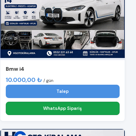
Bmw i4
10.000,00 ₺
/ gün
Talep
WhatsApp Sipariş