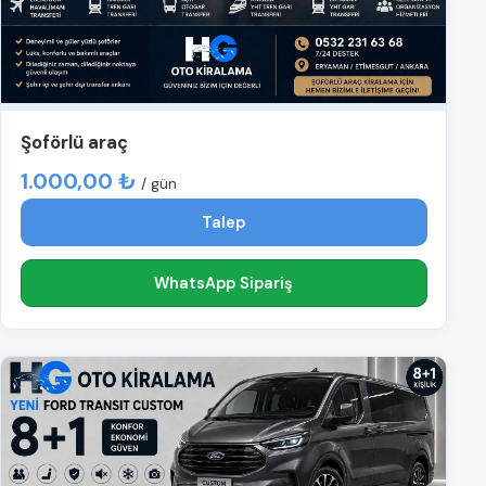
Şoförlü araç
1.000,00 ₺
/ gün
Talep
WhatsApp Sipariş