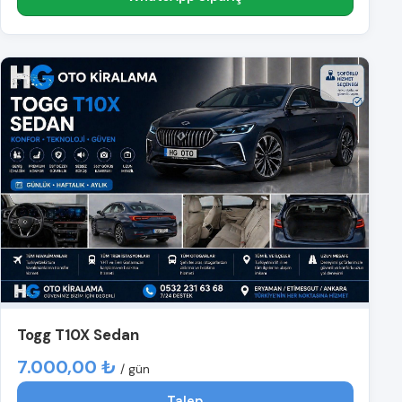
Togg T10X Sedan
7.000,00 ₺
/ gün
Talep