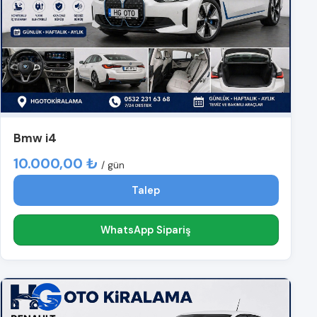
Bmw i4
10.000,00 ₺
/ gün
Talep
WhatsApp Sipariş