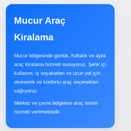
Mucur Araç
Kiralama
Mucur bölgesinde günlük, haftalık ve aylık
araç kiralama hizmeti sunuyoruz. Şehir içi
kullanım, iş seyahatleri ve uzun yol için
ekonomik ve konforlu araç seçenekleri
sağlıyoruz.
Merkez ve çevre bölgelere araç teslim
hizmeti verilmektedir.