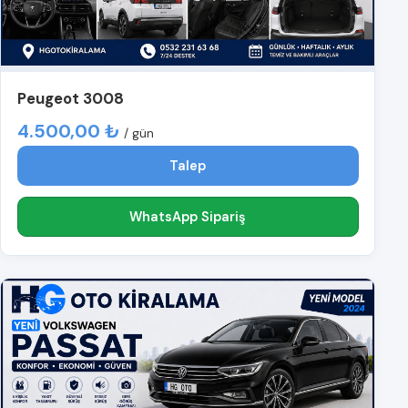
Peugeot 3008
4.500,00 ₺
/ gün
Talep
WhatsApp Sipariş