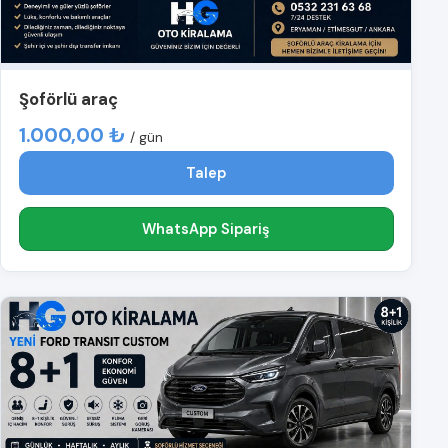
Şoförlü araç
1.000,00 ₺
/ gün
Talep
WhatsApp Sipariş