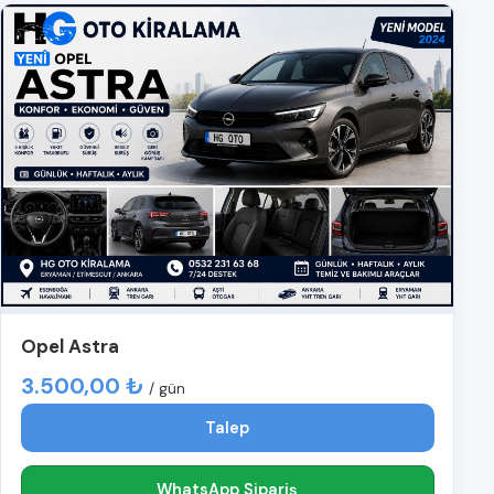
Opel Astra
3.500,00 ₺
/ gün
Talep
WhatsApp Sipariş