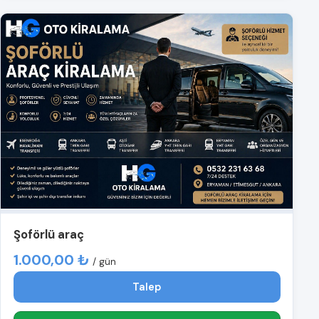
Şoförlü araç
1.000,00 ₺
/ gün
Talep