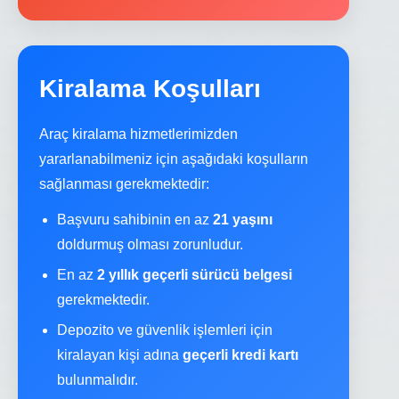
Kiralama Koşulları
Araç kiralama hizmetlerimizden
yararlanabilmeniz için aşağıdaki koşulların
sağlanması gerekmektedir:
Başvuru sahibinin en az
21 yaşını
doldurmuş olması zorunludur.
En az
2 yıllık geçerli sürücü belgesi
gerekmektedir.
Depozito ve güvenlik işlemleri için
kiralayan kişi adına
geçerli kredi kartı
bulunmalıdır.