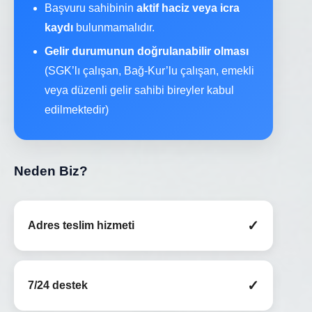
Başvuru sahibinin
aktif haciz veya icra
kaydı
bulunmamalıdır.
Gelir durumunun doğrulanabilir olması
(SGK’lı çalışan, Bağ-Kur’lu çalışan, emekli
veya düzenli gelir sahibi bireyler kabul
edilmektedir)
Neden Biz?
✓
Adres teslim hizmeti
✓
7/24 destek