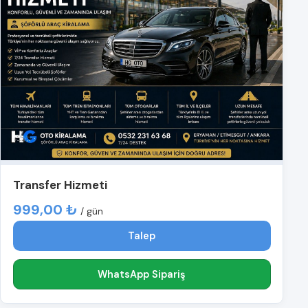
Transfer Hizmeti
999,00 ₺
/ gün
Talep
WhatsApp Sipariş