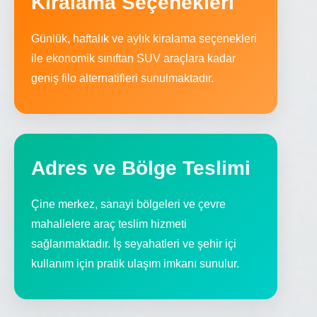
Kiralama Seçenekleri
Günlük, haftalık ve aylık kiralama seçenekleri
ile ekonomik sınıftan SUV araçlara kadar
geniş filo alternatifleri sunulmaktadır.
Adres ve Bölge Teslimi
Çine merkez, sanayi bölgeleri ve çevre
mahallelere araç teslim hizmeti
sağlanmaktadır. İş seyahatleri ve şehir içi
kullanım için pratik ulaşım imkanı sunulur.