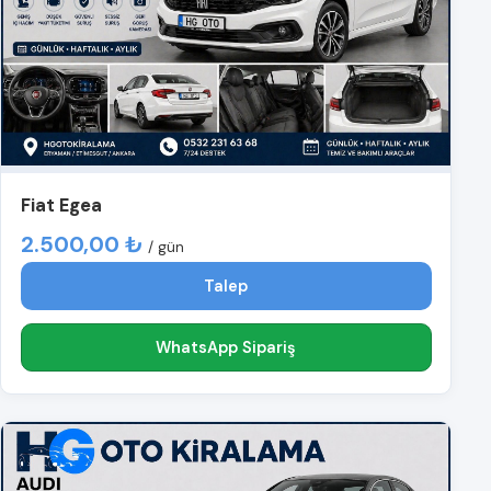
Fiat Egea
2.500,00 ₺
/ gün
Talep
WhatsApp Sipariş