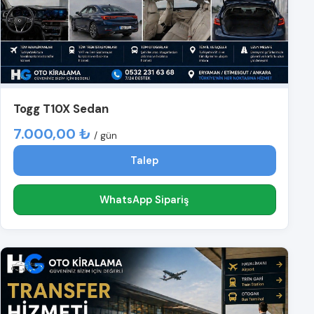
Togg T10X Sedan
7.000,00 ₺
/ gün
Talep
WhatsApp Sipariş