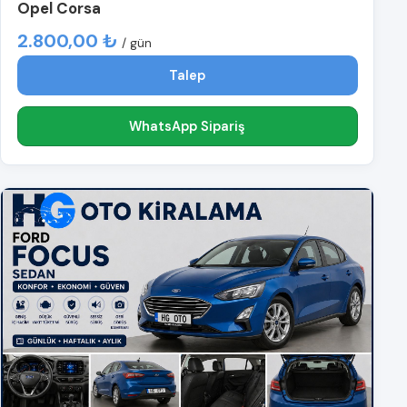
Opel Corsa
2.800,00 ₺
/ gün
Talep
WhatsApp Sipariş