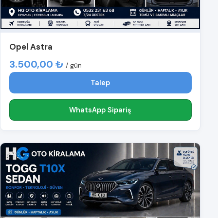
Opel Astra
3.500,00 ₺
/ gün
Talep
WhatsApp Sipariş