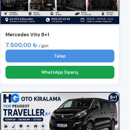
Mercedes Vito 8+1
7.500,00 ₺
/ gün
Talep
WhatsApp Sipariş