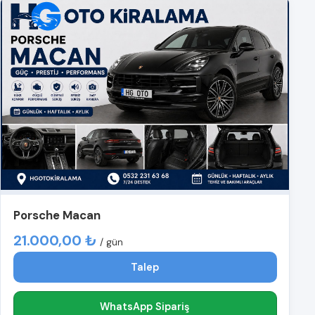
Porsche Macan
21.000,00 ₺
/ gün
Talep
WhatsApp Sipariş