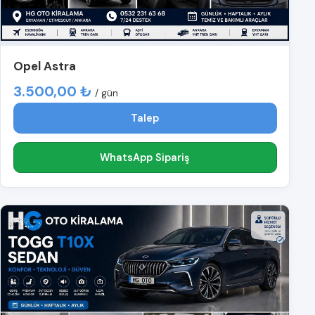
Opel Astra
3.500,00 ₺
/ gün
Talep
WhatsApp Sipariş