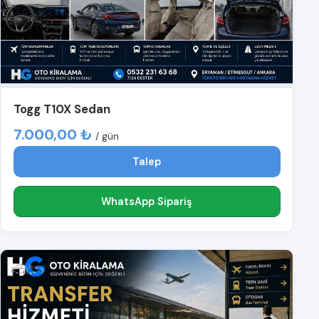
Togg T10X Sedan
7.000,00 ₺
/ gün
Talep
WhatsApp Sipariş