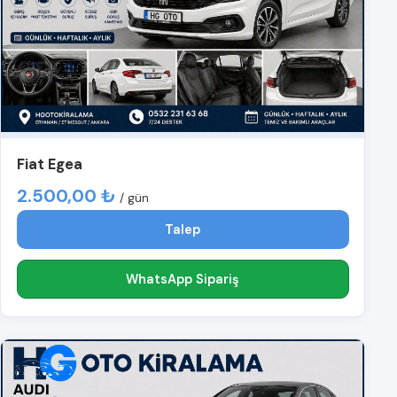
Fiat Egea
2.500,00 ₺
/ gün
Talep
WhatsApp Sipariş