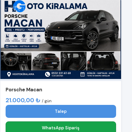
Porsche Macan
21.000,00 ₺
/ gün
Talep
WhatsApp Sipariş