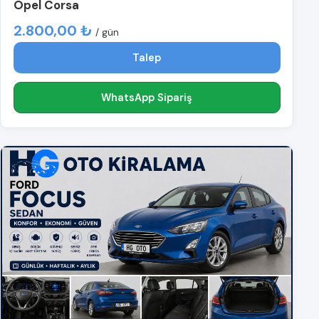
Opel Corsa
2.800,00 ₺
/ gün
Talep
WhatsApp Sipariş