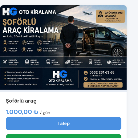
Şoförlü araç
1.000,00 ₺
/ gün
Talep