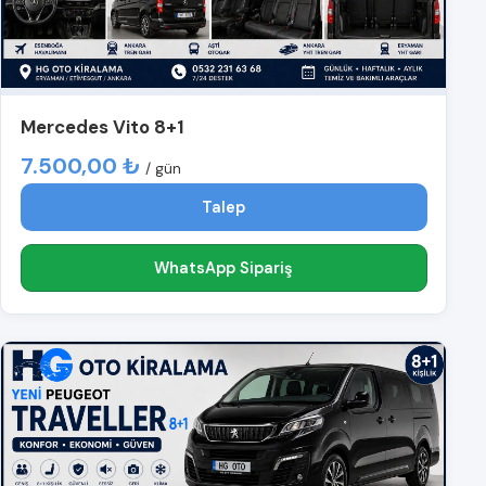
Mercedes Vito 8+1
7.500,00 ₺
/ gün
Talep
WhatsApp Sipariş