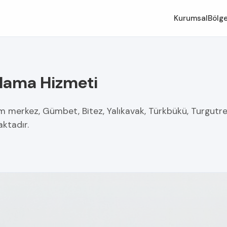
Kurumsal
Bölge
alama Hizmeti
m merkez, Gümbet, Bitez, Yalıkavak, Türkbükü, Turgutr
aktadır.