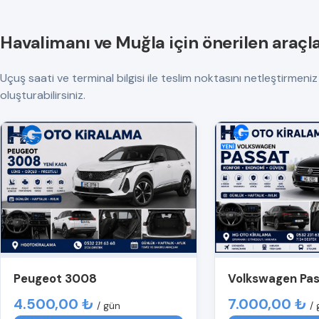
Havalimanı ve Muğla için önerilen araçl
Uçuş saati ve terminal bilgisi ile teslim noktasını netleştirmeniz ö
oluşturabilirsiniz.
Peugeot 3008
Volkswagen Pa
4.500,00 ₺
7.000,00 ₺
/ gün
/ 