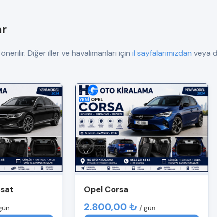
ar
nerilir. Diğer iller ve havalimanları için
il sayfalarımızdan
veya do
ssat
Opel Corsa
2.800,00 ₺
gün
/ gün