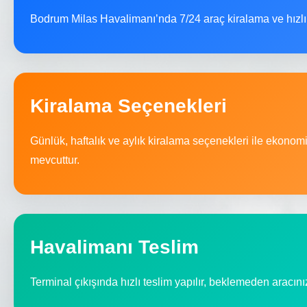
Bodrum Milas Havalimanı’nda 7/24 araç kiralama ve hızlı 
Kiralama Seçenekleri
Günlük, haftalık ve aylık kiralama seçenekleri ile ekonomik
mevcuttur.
Havalimanı Teslim
Terminal çıkışında hızlı teslim yapılır, beklemeden aracınızı