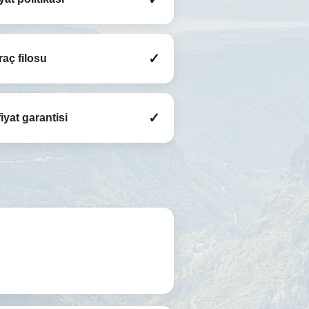
✓
raç filosu
✓
iyat garantisi