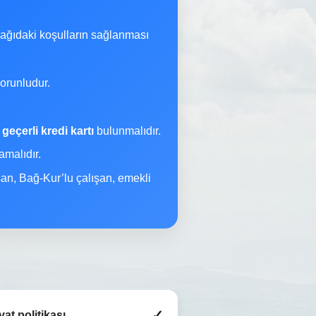
şağıdaki koşulların sağlanması
orunludur.
a
geçerli kredi kartı
bulunmalıdır.
malıdır.
şan, Bağ-Kur’lu çalışan, emekli
✓
iyat politikası