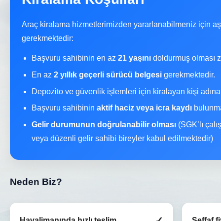
Araç kiralama hizmetlerimizden yararlanabilmeniz için a
gerekmektedir:
Başvuru sahibinin en az
21 yaşını
doldurmuş olması z
En az
2 yıllık geçerli sürücü belgesi
gerekmektedir.
Depozito ve güvenlik işlemleri için kiralayan kişi adın
Başvuru sahibinin
aktif haciz veya icra kaydı
bulunma
Gelir durumunun doğrulanabilir olması
(SGK’lı çalı
veya düzenli gelir sahibi bireyler kabul edilmektedir)
Neden Biz?
✓
Havalimanında hızlı teslim
Şeffaf f