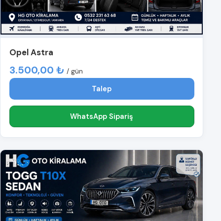
Opel Astra
3.500,00 ₺
/ gün
Talep
WhatsApp Sipariş