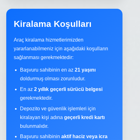
Kiralama Koşulları
Araç kiralama hizmetlerimizden
yararlanabilmeniz için aşağıdaki koşulların
sağlanması gerekmektedir:
Başvuru sahibinin en az
21 yaşını
doldurmuş olması zorunludur.
En az
2 yıllık geçerli sürücü belgesi
gerekmektedir.
Depozito ve güvenlik işlemleri için
kiralayan kişi adına
geçerli kredi kartı
bulunmalıdır.
Başvuru sahibinin
aktif haciz veya icra