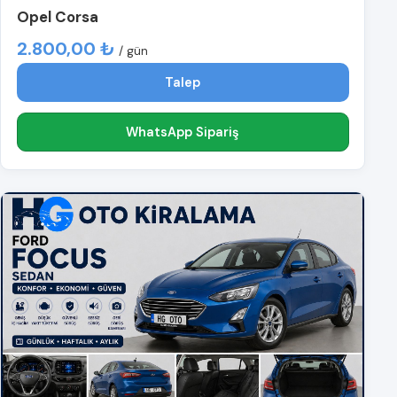
Opel Corsa
2.800,00 ₺
/ gün
Talep
WhatsApp Sipariş