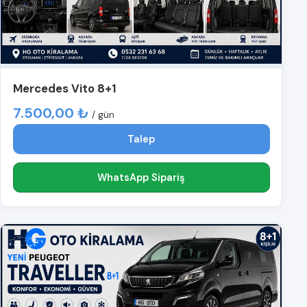
Mercedes Vito 8+1
7.500,00 ₺
/ gün
Talep
WhatsApp Sipariş