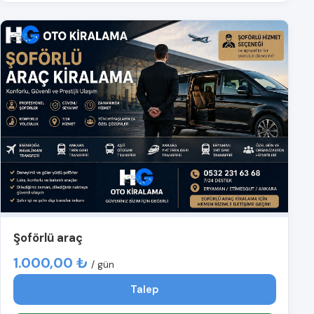
Şoförlü araç
1.000,00 ₺
/ gün
Talep