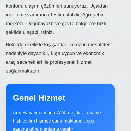
konforlu ulaşım çözümleri sunuyoruz. Uçaktan
iner inmez aracınızı teslim alabilir, Ağrı şehir
merkezi, Doğubayazıt ve çevre bölgelere hızlı
şekilde ulaşabilirsiniz.
Bölgede özellikle kış şartları ve uzun mesafeler
nedeniyle dayanıklı, kışa uygun ve ekonomik
araç seçenekleri ile profesyonel hizmet
sağlanmaktadır.
Genel Hizmet
Ağrı Havalimanı’nda 7/24 araç kiralama ve
hızlı teslim hizmeti sunulmaktadır. Uçuş
saatine göre planlama yapılır.