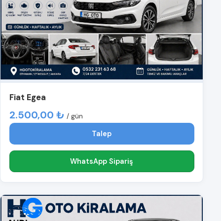
Fiat Egea
2.500,00 ₺
/ gün
Talep
WhatsApp Sipariş