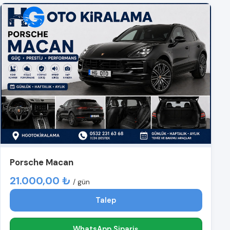
Porsche Macan
21.000,00 ₺
/ gün
Talep
WhatsApp Sipariş