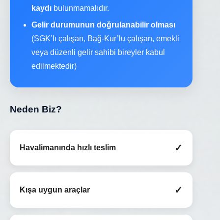
kaydı
bulunmamalıdır.
Gelir durumunun doğrulanabilir olması
(SGK’lı çalışan, Bağ-Kur’lu çalışan, emekli
veya düzenli gelir sahibi bireyler kabul
edilmektedir)
Neden Biz?
✓
Havalimanında hızlı teslim
✓
Kışa uygun araçlar