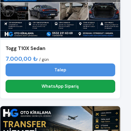
Togg T10X Sedan
7.000,00 ₺
/ gün
Talep
WhatsApp Sipariş