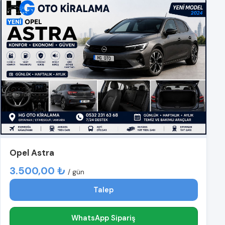
Opel Astra
3.500,00 ₺
/ gün
Talep
WhatsApp Sipariş