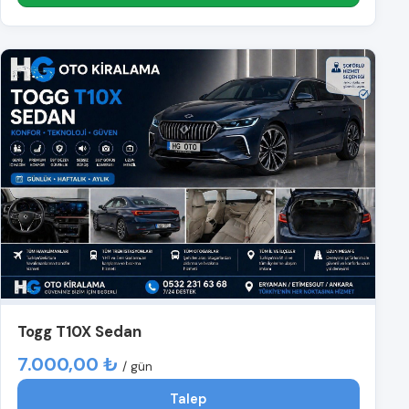
Togg T10X Sedan
7.000,00 ₺
/ gün
Talep