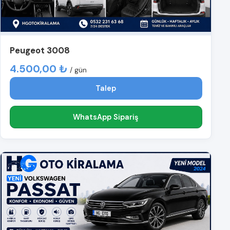
Peugeot 3008
4.500,00 ₺
/ gün
Talep
WhatsApp Sipariş