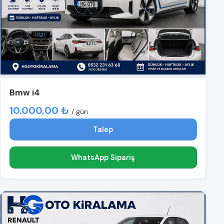
Bmw i4
10.000,00 ₺
/ gün
Talep
WhatsApp Sipariş