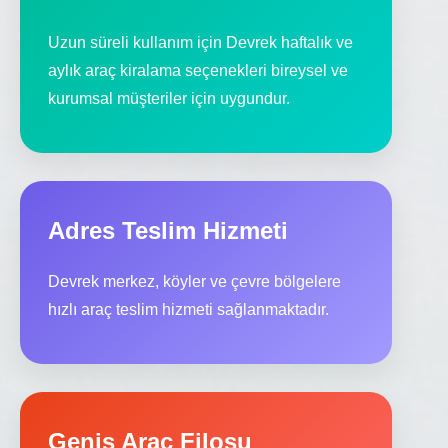
Uzun süreli kullanım için Devrek haftalık ve
aylık araç kiralama seçenekleri bireysel ve
kurumsal müşteriler için uygundur.
Adres Teslim Hizmeti
Devrek merkez, köyler ve çevre bölgelere
hızlı araç teslim hizmeti sağlanmaktadır.
Geniş Araç Filosu