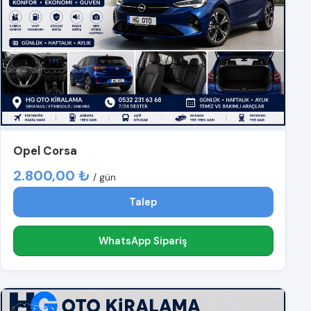
Opel Corsa
2.800,00 ₺
/ gün
Talep
WhatsApp Sipariş