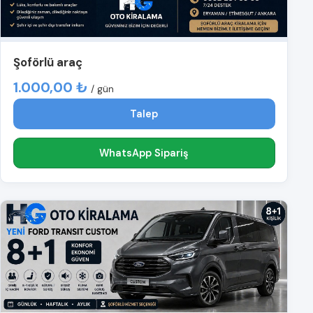
Şoförlü araç
1.000,00 ₺
/ gün
Talep
WhatsApp Sipariş