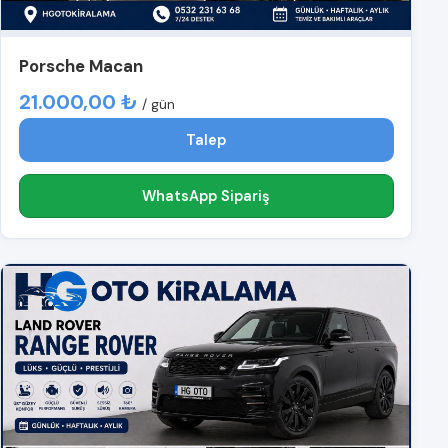
Porsche Macan
21.000,00 ₺
/ gün
Talep
WhatsApp Sipariş