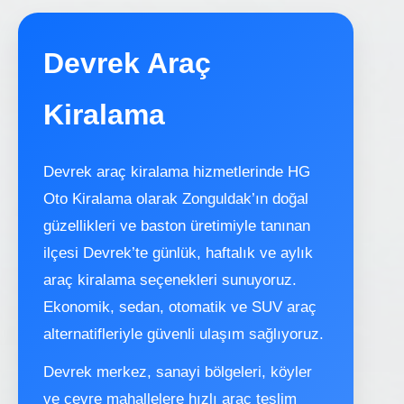
Devrek Araç
Kiralama
Devrek araç kiralama hizmetlerinde HG
Oto Kiralama olarak Zonguldak’ın doğal
güzellikleri ve baston üretimiyle tanınan
ilçesi Devrek’te günlük, haftalık ve aylık
araç kiralama seçenekleri sunuyoruz.
Ekonomik, sedan, otomatik ve SUV araç
alternatifleriyle güvenli ulaşım sağlıyoruz.
Devrek merkez, sanayi bölgeleri, köyler
ve çevre mahallelere hızlı araç teslim