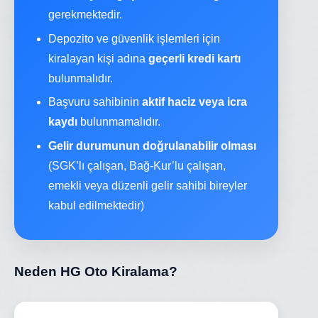
gerekmektedir.
Depozito ve güvenlik işlemleri için
kiralayan kişi adına
geçerli kredi kartı
bulunmalıdır.
Başvuru sahibinin
aktif haciz veya icra
kaydı
bulunmamalıdır.
Gelir durumunun doğrulanabilir olması
(SGK’lı çalışan, Bağ-Kur’lu çalışan,
emekli veya düzenli gelir sahibi bireyler
kabul edilmektedir)
Neden HG Oto Kiralama?