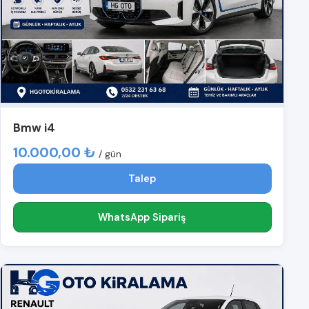
Bmw i4
10.000,00 ₺
/ gün
Talep
WhatsApp Sipariş