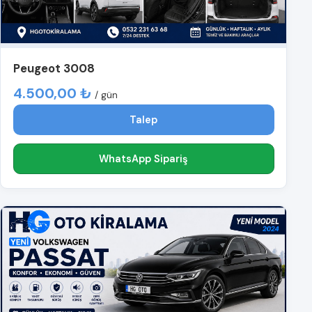
Peugeot 3008
4.500,00 ₺
/ gün
Talep
WhatsApp Sipariş