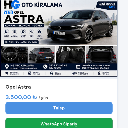
Opel Astra
3.500,00 ₺
/ gün
Talep
WhatsApp Sipariş