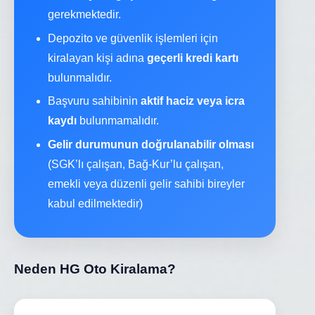
gerekmektedir.
Depozito ve güvenlik işlemleri için
kiralayan kişi adına
geçerli kredi kartı
bulunmalıdır.
Başvuru sahibinin
aktif haciz veya icra
kaydı
bulunmamalıdır.
Gelir durumunun doğrulanabilir olması
(SGK’lı çalışan, Bağ-Kur’lu çalışan,
emekli veya düzenli gelir sahibi bireyler
kabul edilmektedir)
Neden HG Oto Kiralama?