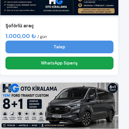
Şoförlü araç
1.000,00 ₺
/ gün
Talep
WhatsApp Sipariş