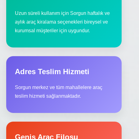
Uzun süreli kullanım için Sorgun haftalık ve
aylık araç kiralama seçenekleri bireysel ve
kurumsal müşteriler için uygundur.
Adres Teslim Hizmeti
Sorgun merkez ve tüm mahallelere araç
teslim hizmeti sağlanmaktadır.
Geniş Araç Filosu