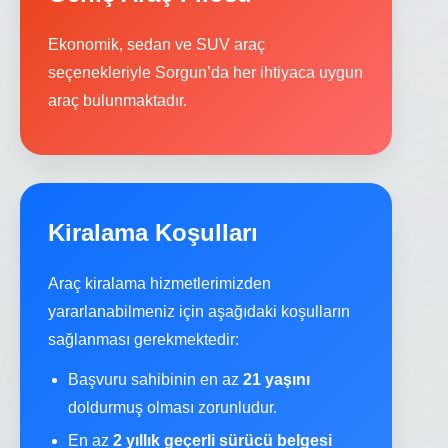
Ekonomik, sedan ve SUV araç
seçenekleriyle Sorgun’da her ihtiyaca uygun
araç bulunmaktadır.
Kiralama Koşulları
Araç kiralama hizmetlerimizden
yararlanabilmeniz için aşağıdaki koşulların
sağlanması gerekmektedir:
Başvuru sahibinin en az
21 yaşını
doldurmuş olması zorunludur.
En az
2 yıllık geçerli sürücü belgesi