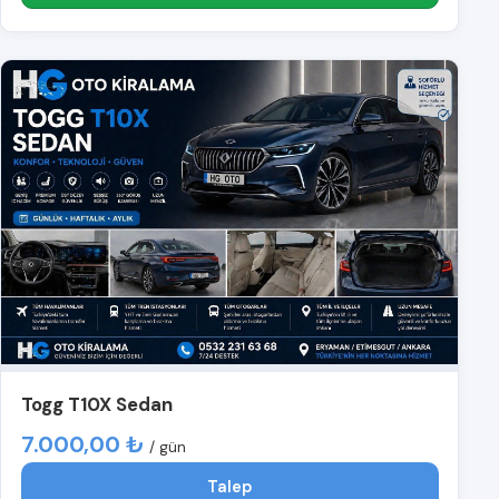
Togg T10X Sedan
7.000,00 ₺
/ gün
Talep