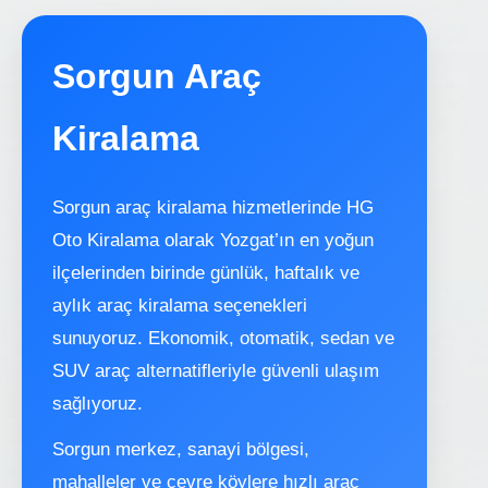
Sorgun Araç
Kiralama
Sorgun araç kiralama hizmetlerinde HG
Oto Kiralama olarak Yozgat’ın en yoğun
ilçelerinden birinde günlük, haftalık ve
aylık araç kiralama seçenekleri
sunuyoruz. Ekonomik, otomatik, sedan ve
SUV araç alternatifleriyle güvenli ulaşım
sağlıyoruz.
Sorgun merkez, sanayi bölgesi,
mahalleler ve çevre köylere hızlı araç